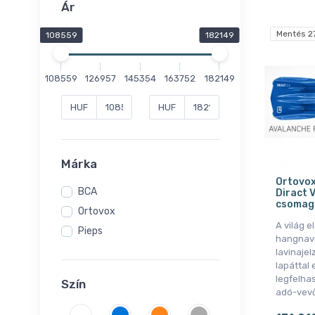
Ár
Mentés 2
108559
182149
108559
126957
145354
163752
182149
HUF
HUF
Márka
Ortovox
BCA
Diract V
csomag
Ortovox
A világ e
Pieps
hangnavi
lavinajel
lapáttal 
legfelha
Szín
adó-vevő