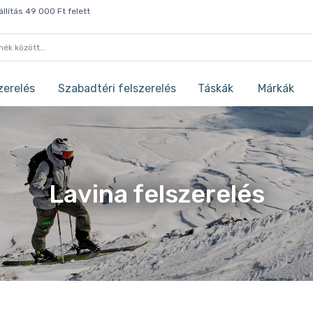
llítás 49 000 Ft felett
zerelés
Szabadtéri felszerelés
Táskák
Márkák
Lavina felszerelés