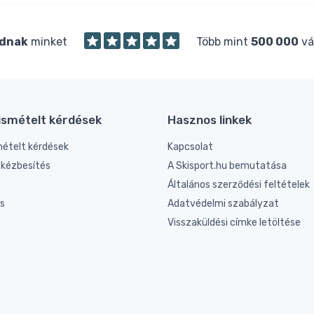
dnak
minket
Több mint
500 000
vá
ismételt kérdések
Hasznos linkek
mételt kérdések
Kapcsolat
s kézbesítés
A Skisport.hu bemutatása
Általános szerződési feltételek
és
Adatvédelmi szabályzat
Visszaküldési címke letöltése