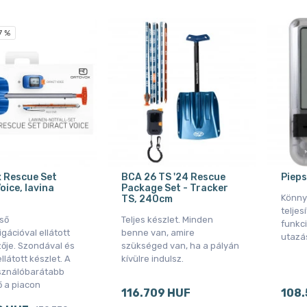
7 %
 Rescue Set
BCA 26 TS '24 Rescue
Pieps
oice, lavina
Package Set - Tracker
Könny
TS, 240cm
teljes
lső
Teljes készlet. Minden
funkc
gációval ellátott
benne van, amire
utazá
zője. Szondával és
szükséged van, ha a pályán
ellátott készlet. A
kívülre indulsz.
sználóbarátabb
 a piacon
116.709 HUF
108.