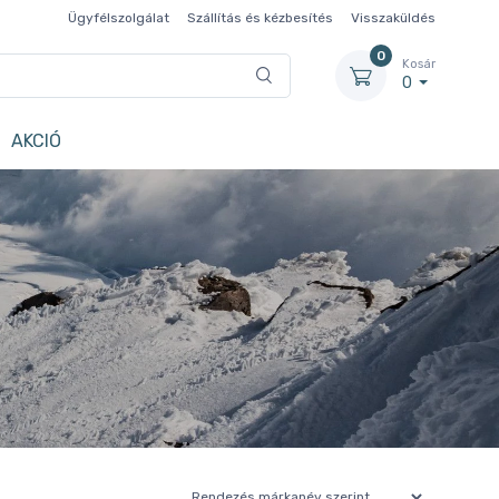
Ügyfélszolgálat
Szállítás és kézbesítés
Visszaküldés
0
Kosár
0
AKCIÓ