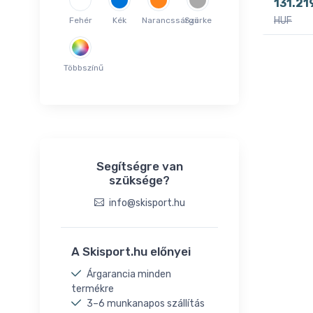
131.21
HUF
Fehér
Kék
Narancssárga
Szürke
Többszínű
Segítségre van
szüksége?
info@skisport.hu
A Skisport.hu előnyei
Árgarancia minden
termékre
3–6 munkanapos szállítás