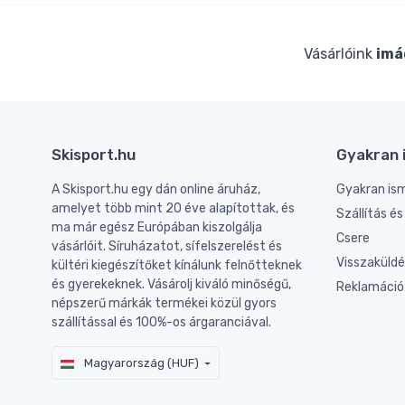
Vásárlóink
imá
Skisport.hu
Gyakran 
A Skisport.hu egy dán online áruház,
Gyakran is
amelyet több mint 20 éve alapítottak, és
Szállítás é
ma már egész Európában kiszolgálja
Csere
vásárlóit. Síruházatot, sífelszerelést és
Visszaküld
kültéri kiegészítőket kínálunk felnőtteknek
és gyerekeknek. Vásárolj kiváló minőségű,
Reklamáció
népszerű márkák termékei közül gyors
szállítással és 100%-os árgaranciával.
Magyarország (HUF)