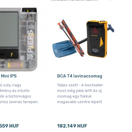
 Mini IPS
BCA T4 lavinacsomag
ű súly, nagy
Teljes szett - A bestseller
ítmény és intuitív
most még jobb lett! Az új
iók a biztonságos
csomag egy fokkal
shoz lavinás terepen.
magasabb szintre lépett
559 HUF
182.149 HUF