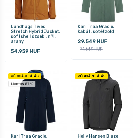
Lundhags Tived
Kari Traa Gracie,
Stretch Hybrid Jacket,
kabát, sötétzöld
softshell dzseki, n?i,
29.549 HUF
arany
71.669 HUF
54.959 HUF
VÉGKIÁRUSÍTÁS
VÉGKIÁRUSÍTÁS
Mentés 57 %
Kari Traa Gracie,
Helly Hansen Blaze