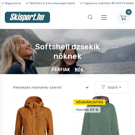
Árgarancia
Szállítás 3-6 munkanapon belül
Ingyenes szállítás 49 000 Ft felett
0
Softshell dzsekik
nőknek
FÉRFIAK
NŐK
Szűrő
VÉGKIÁRUSÍTÁS
Mentés 59 %