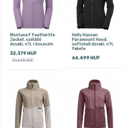
Montane F Featherlite
Helly Hansen
Jacket, szélálló
Paramount Hood,
dzseki, n?i, rózsaszín
softshell dzseki, n?i,
fekete
32.379 HUF
66.499 HUF
51.649 HUF