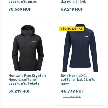
dzseki, n?i, piros
dzseki, n?i, kék
70.569 HUF
69.219 HUF
VÉGKIÁRUSÍTÁS
Montane Fem Krypton
Swix Nordic XC,
Hoodie, softshell
softshell kabát, n?i,
dzseki, n?i, fekete
navy
59.219 HUF
46.779 HUF
75.599 HUF