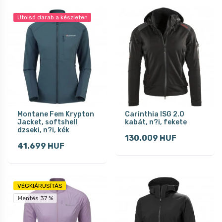
Utolsó darab a készleten
Montane Fem Krypton
Carinthia ISG 2.0
Jacket, softshell
kabát, n?i, fekete
dzseki, n?i, kék
130.009 HUF
41.699 HUF
VÉGKIÁRUSÍTÁS
Mentés 37 %