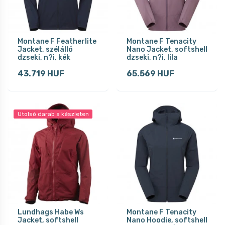
Montane F Featherlite
Montane F Tenacity
Jacket, szélálló
Nano Jacket, softshell
dzseki, n?i, kék
dzseki, n?i, lila
43.719 HUF
65.569 HUF
Utolsó darab a készleten
Lundhags Habe Ws
Montane F Tenacity
Jacket, softshell
Nano Hoodie, softshell