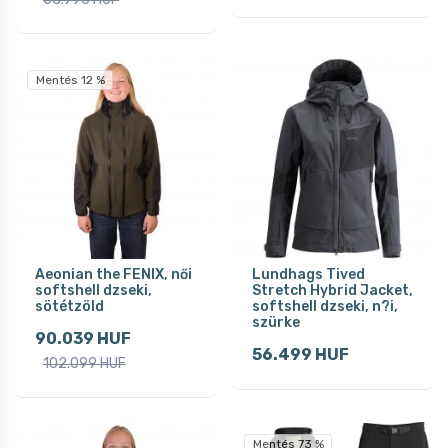
Mentés 12 %
Aeonian the FENIX, női
Lundhags Tived
softshell dzseki,
Stretch Hybrid Jacket,
sötétzöld
softshell dzseki, n?i,
szürke
90.039 HUF
56.499 HUF
102.099 HUF
Mentés 73 %