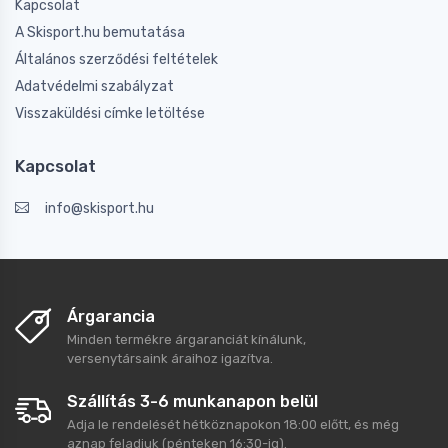
Kapcsolat
A Skisport.hu bemutatása
Általános szerződési feltételek
Adatvédelmi szabályzat
Visszaküldési címke letöltése
Kapcsolat
info@skisport.hu
Árgarancia
Minden termékre árgaranciát kínálunk,
versenytársaink áraihoz igazítva.
Szállítás 3-6 munkanapon belül
Adja le rendelését hétköznapokon 18:00 előtt, és még
aznap feladjuk (pénteken 16:30-ig).