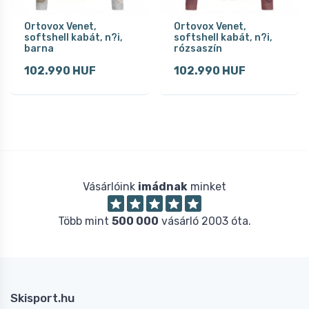
Ortovox Venet,
Ortovox Venet,
softshell kabát, n?i,
softshell kabát, n?i,
barna
rózsaszín
102.990 HUF
102.990 HUF
Vásárlóink
imádnak
minket
Több mint
500 000
vásárló 2003 óta.
Skisport.hu