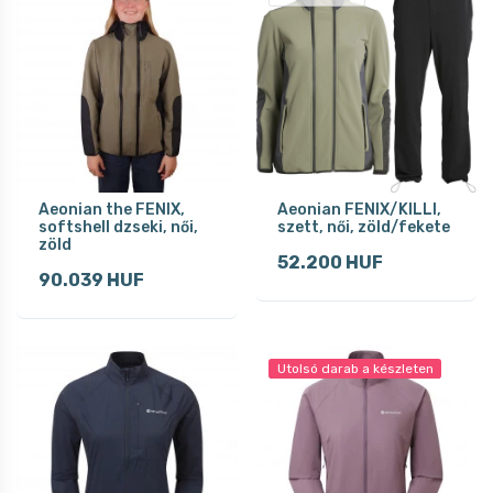
Aeonian the FENIX,
Aeonian FENIX/KILLI,
softshell dzseki, női,
szett, női, zöld/fekete
zöld
52.200 HUF
90.039 HUF
Utolsó darab a készleten