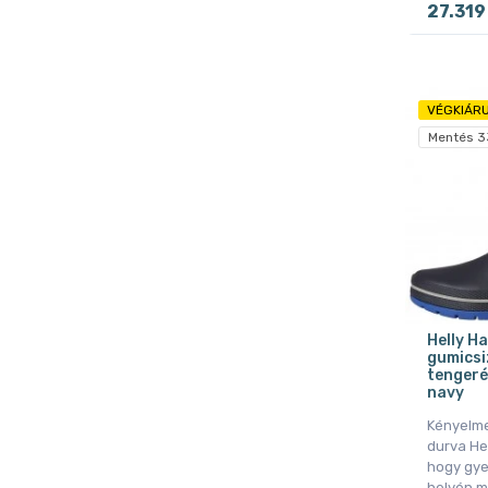
27.319
VÉGKIÁRU
Mentés 3
Helly H
gumicsi
tengeré
navy
Kényelme
durva Hel
hogy gye
helyén m