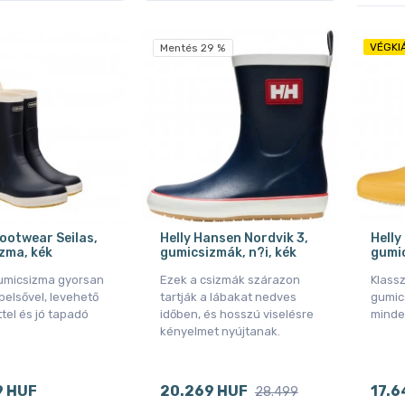
VÉGKI
Mentés 29 %
Footwear Seilas,
Helly Hansen Nordvik 3,
Helly
zma, kék
gumicsizmák, n?i, kék
gumic
umicsizma gyorsan
Ezek a csizmák szárazon
Klass
belsővel, levehető
tartják a lábakat nedves
gumics
tel és jó tapadó
időben, és hosszú viselésre
minde
kényelmet nyújtanak.
9 HUF
20.269 HUF
17.6
28.499