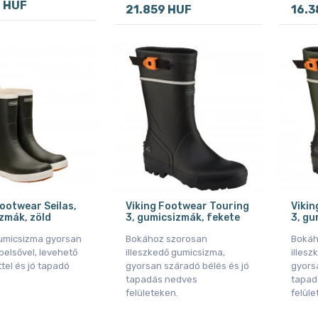
9 HUF
21.859 HUF
16.3
Footwear Seilas,
Viking Footwear Touring
Vikin
zmák, zöld
3, gumicsizmák, fekete
3, gu
umicsizma gyorsan
Bokához szorosan
Bokáh
belsővel, levehető
illeszkedő gumicsizma,
illesz
tel és jó tapadó
gyorsan száradó bélés és jó
gyors
tapadás nedves
tapad
felületeken.
felüle