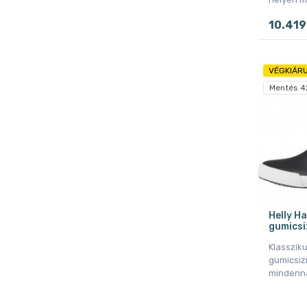
10.419
VÉGKIÁRU
Mentés 4
Helly H
gumicsi
Klasszik
gumicsizm
mindenna