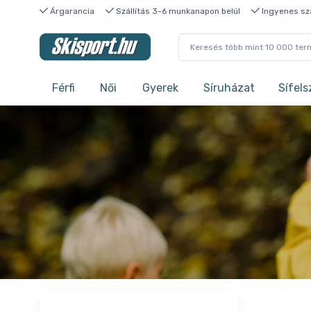
Árgarancia
Szállítás 3-6 munkanapon belül
Ingyenes szá
Férfi
Női
Gyerek
Síruházat
Sífels