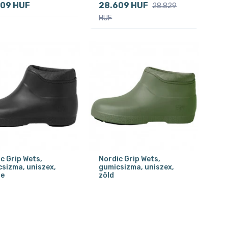
609 HUF
28.609 HUF
28.829
HUF
c Grip Wets,
Nordic Grip Wets,
sizma, uniszex,
gumicsizma, uniszex,
te
zöld