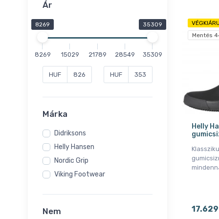
Ár
VÉGKIÁRU
8269
35309
Mentés 4
8269
15029
21789
28549
35309
HUF
HUF
Márka
Helly H
Didriksons
gumicsi
Helly Hansen
Klasszik
gumicsizm
Nordic Grip
mindenna
Viking Footwear
17.629
Nem