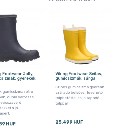
g Footwear Jolly,
Viking Footwear Seilas,
sizmák, gyerekek,
gumicsizmák, sárga
Színes gumicsizma gyorsan
k gumicsizma retro
száradó belsővel, levehető
ban, dupla varrással
talpbetéttel és jó tapadó
nyvisszaverő
talppal.
tekkel a jó
ásért.
25.499 HUF
89 HUF