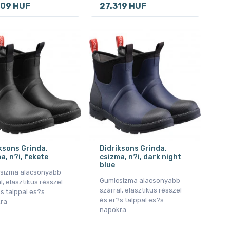
609 HUF
27.319 HUF
ksons Grinda,
Didriksons Grinda,
a, n?i, fekete
csizma, n?i, dark night
blue
sizma alacsonyabb
Gumicsizma alacsonyabb
l, elasztikus résszel
szárral, elasztikus résszel
s talppal es?s
és er?s talppal es?s
ra
napokra