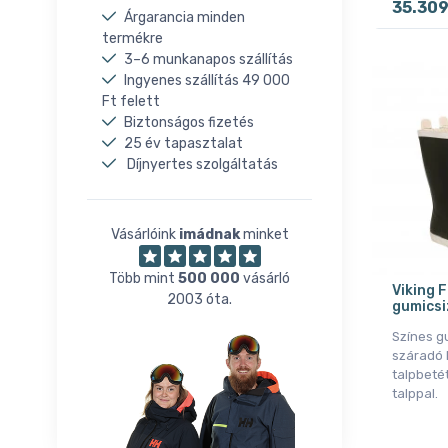
35.30
44
Árgarancia minden
termékre
45
3–6 munkanapos szállítás
46
Ingyenes szállítás 49 000
48
Ft felett
Biztonságos fizetés
25 év tapasztalat
Díjnyertes szolgáltatás
Vásárlóink
imádnak
minket
Több mint
500 000
vásárló
Viking 
2003 óta.
gumicsi
Színes g
száradó 
talpbetét
talppal.