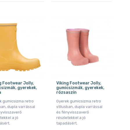
g Footwear Jolly,
Viking Footwear Jolly,
sizmák, gyerekek,
gumicsizmák, gyerekek,
a
rózsaszín
k gumicsizma retro
Gyerek gumicsizma retro
ban, dupla varrással
stílusban, dupla varrással
nyvisszaverő
és fényvisszaverő
tekkel a jó
részletekkel a jó
ásért.
tapadásért.