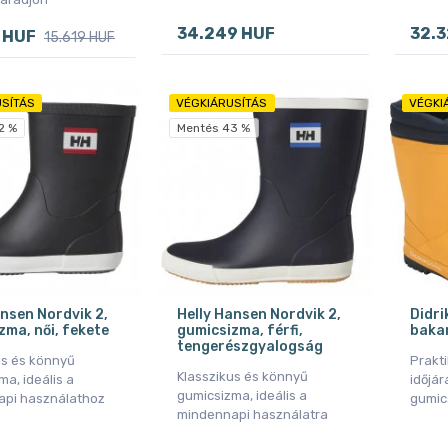
34.249 HUF
32.3
 HUF
15.619 HUF
SÍTÁS
VÉGKIÁRUSÍTÁS
VÉGKI
2 %
Mentés 43 %
ansen Nordvik 2,
Helly Hansen Nordvik 2,
Didri
zma, női, fekete
gumicsizma, férfi,
bakan
tengerészgyalogság
us és könnyű
Prakti
Klasszikus és könnyű
a, ideális a
időjár
gumicsizma, ideális a
pi használathoz
gumic
mindennapi használatra