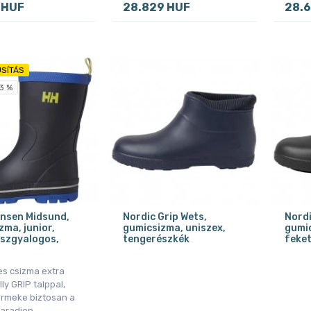
 HUF
28.829 HUF
28.
SÍTÁS
3 %
ansen Midsund,
Nordic Grip Wets,
Nordi
zma, junior,
gumicsizma, uniszex,
gumic
szgyalogos,
tengerészkék
feke
s csizma extra
ly GRIP talppal,
rmeke biztosan a
aradjon