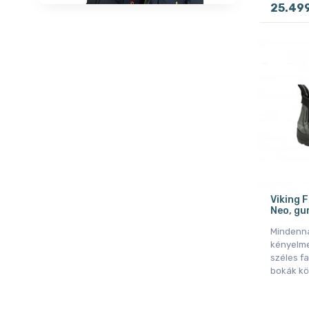
25.49
Viking 
Neo, gu
Mindenna
kényelme
széles f
bokák kö