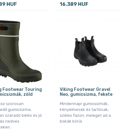
89 HUF
16.389 HUF
g Footwear Touring
Viking Footwear Gravel
micsizmák, zöld
Neo, gumicsizma, fekete
oz szorosan
Mindennapi gumicsizmák,
kedő gumicsizma,
kényelmesek és tartósak,
an száradó bélés és jó
széles fazon, meleget ad a
ás nedves
bokák körül.
teken.