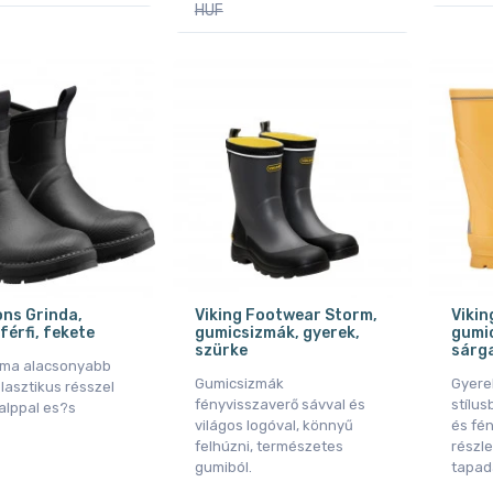
HUF
ons Grinda,
Viking Footwear Storm,
Vikin
férfi, fekete
gumicsizmák, gyerek,
gumic
szürke
sárg
zma alacsonyabb
Gumicsizmák
Gyere
elasztikus résszel
fényvisszaverő sávval és
stílus
talppal es?s
világos logóval, könnyű
és fé
felhúzni, természetes
részle
gumiból.
tapad