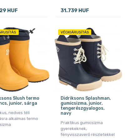
29 HUF
31.739 HUF
ÁRUSÍTÁS
VÉGKIÁRUSÍTÁS
ksons Slush termo
Didriksons Splashman,
cs, junior, sárga
gumicsizma, junior,
tengerészgyalogos,
kus, nedves téli
navy
ásra alkalmas termo
Praktikus gumicsizma
sizma
gyerekeknek,
fényvisszaverő részletekkel