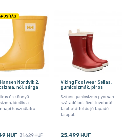
ÁRUSÍTÁS
 Hansen Nordvik 2,
Viking Footwear Seilas,
sizma, női, sárga
gumicsizmák, piros
zikus és könnyű
Színes gumicsizma gyorsan
izma, ideális a
száradó belsővel, levehető
nnapi használatra
talpbetéttel és jó tapadó
talppal.
49 HUF
25.499 HUF
31.629 HUF