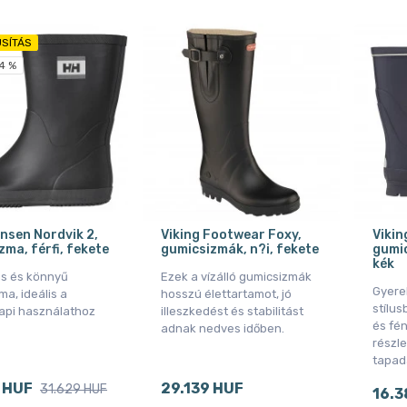
SÍTÁS
4 %
ansen Nordvik 2,
Viking Footwear Foxy,
Vikin
zma, férfi, fekete
gumicsizmák, n?i, fekete
gumic
kék
us és könnyű
Ezek a vízálló gumicsizmák
Gyere
a, ideális a
hosszú élettartamot, jó
stílus
pi használathoz
illeszkedést és stabilitást
és fé
adnak nedves időben.
részle
tapad
 HUF
29.139 HUF
31.629 HUF
16.3