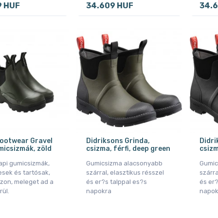
9 HUF
34.609 HUF
34.
Footwear Gravel
Didriksons Grinda,
Didri
micsizmák, zöld
csizma, férfi, deep green
csizm
pi gumicsizmák,
Gumicsizma alacsonyabb
Gumic
sek és tartósak,
szárral, elasztikus résszel
szárra
azon, meleget ad a
és er?s talppal es?s
és er?
rül.
napokra
napok