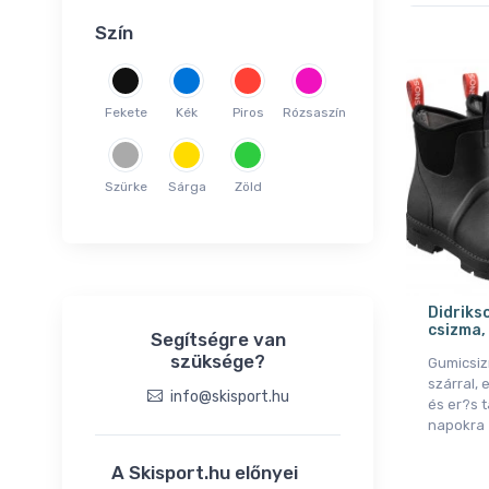
25
Szín
26
27
28
Fekete
Kék
Piros
Rózsaszín
29
30
Szürke
Sárga
Zöld
31
32
36
37
Didriks
38
csizma, 
Segítségre van
39
szüksége?
Gumicsi
40
szárral, 
info@skisport.hu
és er?s 
41
napokra
42
A Skisport.hu előnyei
43