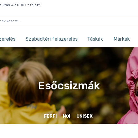
llítás 49 000 Ft felett
zerelés
Szabadtéri felszerelés
Táskák
Márkák
Esőcsizmák
FÉRFI
NŐI
UNISEX