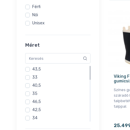
Férfi
Női
Unisex
Méret
43,5
Viking 
33
gumicsi
40,5
Színes g
35
száradó 
talpbetét
46,5
talppal.
42,5
34
25.49
24