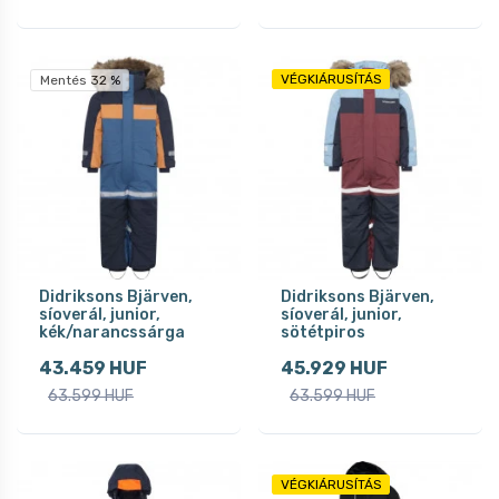
VÉGKIÁRUSÍTÁS
Mentés 32 %
Didriksons Bjärven,
Didriksons Bjärven,
síoverál, junior,
síoverál, junior,
kék/narancssárga
sötétpiros
43.459 HUF
45.929 HUF
63.599 HUF
63.599 HUF
VÉGKIÁRUSÍTÁS