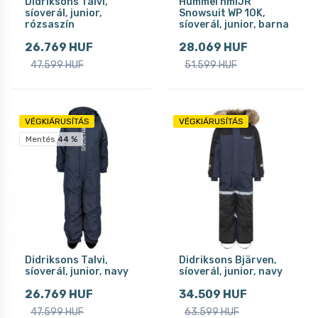
Didriksons Talvi,
Hummel hmlJR
síoverál, junior,
Snowsuit WP 10K,
rózsaszín
síoverál, junior, barna
26.769 HUF
28.069 HUF
47.599 HUF
51.599 HUF
VÉGKIÁRUSÍTÁS
VÉGKIÁRUSÍTÁS
Mentés 44 %
Didriksons Talvi,
Didriksons Bjärven,
síoverál, junior, navy
síoverál, junior, navy
26.769 HUF
34.509 HUF
47.599 HUF
63.599 HUF