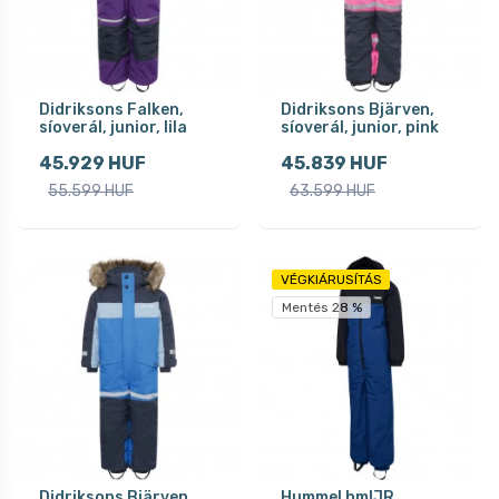
Didriksons Falken,
Didriksons Bjärven,
síoverál, junior, lila
síoverál, junior, pink
45.929 HUF
45.839 HUF
55.599 HUF
63.599 HUF
VÉGKIÁRUSÍTÁS
Mentés 28 %
Didriksons Bjärven,
Hummel hmlJR