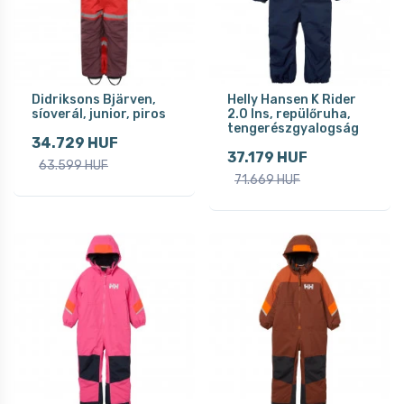
Didriksons Bjärven,
Helly Hansen K Rider
síoverál, junior, piros
2.0 Ins, repülőruha,
tengerészgyalogság
34.729 HUF
37.179 HUF
63.599 HUF
71.669 HUF