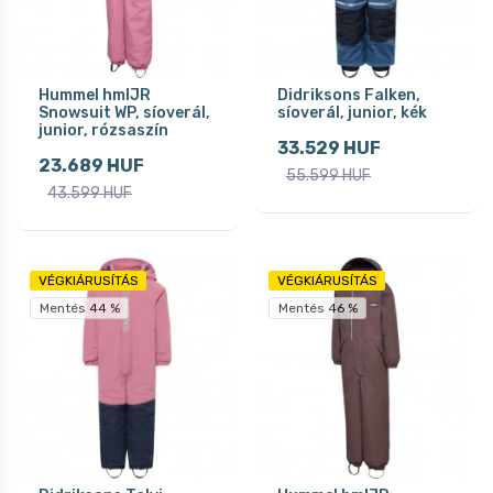
Hummel hmlJR
Didriksons Falken,
Snowsuit WP, síoverál,
síoverál, junior, kék
junior, rózsaszín
33.529 HUF
23.689 HUF
55.599 HUF
43.599 HUF
VÉGKIÁRUSÍTÁS
VÉGKIÁRUSÍTÁS
Mentés 44 %
Mentés 46 %