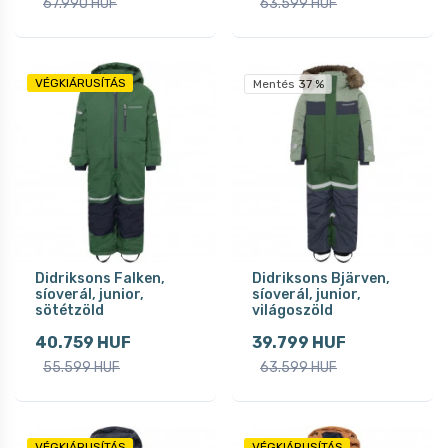
67.990 HUF
63.599 HUF
VÉGKIÁRUSÍTÁS
Mentés 37 %
Didriksons Falken,
Didriksons Bjärven,
síoverál, junior,
síoverál, junior,
sötétzöld
világoszöld
40.759 HUF
39.799 HUF
55.599 HUF
63.599 HUF
VÉGKIÁRUSÍTÁS
VÉGKIÁRUSÍTÁS