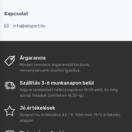
Kapcsolat
info@skisport.hu
Árgarancia
Minden termékre árgaranciát kínálunk,
versenytársaink áraihoz igazítva.
Szállítás 3-6 munkanapon belül
Adja le rendelését hétköznapokon 18:00 előtt, és még
aznap feladjuk (pénteken 16:30-ig).
Jó értékelések
Skisport.hu
értékelése
4,9
/
5
. Több mint
7572
értékelés
alapján.