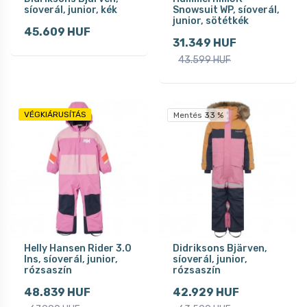
síoverál, junior, kék
Snowsuit WP, síoverál,
junior, sötétkék
45.609 HUF
31.349 HUF
43.599 HUF
VÉGKIÁRUSÍTÁS
Mentés 33 %
Helly Hansen Rider 3.0
Didriksons Bjärven,
Ins, síoverál, junior,
síoverál, junior,
rózsaszín
rózsaszín
48.839 HUF
42.929 HUF