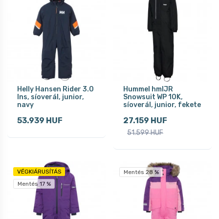
Helly Hansen Rider 3.0
Hummel hmlJR
Ins, síoverál, junior,
Snowsuit WP 10K,
navy
síoverál, junior, fekete
53.939 HUF
27.159 HUF
51.599 HUF
VÉGKIÁRUSÍTÁS
Mentés 28 %
Mentés 17 %