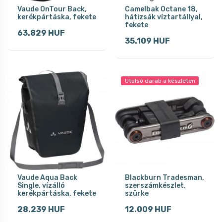
Vaude OnTour Back,
Camelbak Octane 18,
kerékpártáska, fekete
hátizsák víztartállyal,
fekete
63.829 HUF
35.109 HUF
Utolsó darab a készleten
Vaude Aqua Back
Blackburn Tradesman,
Single, vízálló
szerszámkészlet,
kerékpártáska, fekete
szürke
28.239 HUF
12.009 HUF