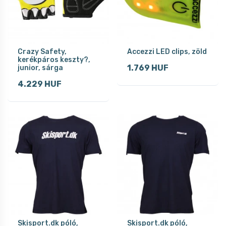
Crazy Safety,
Accezzi LED clips, zöld
kerékpáros keszty?,
1.769 HUF
junior, sárga
4.229 HUF
Skisport.dk póló,
Skisport.dk póló,