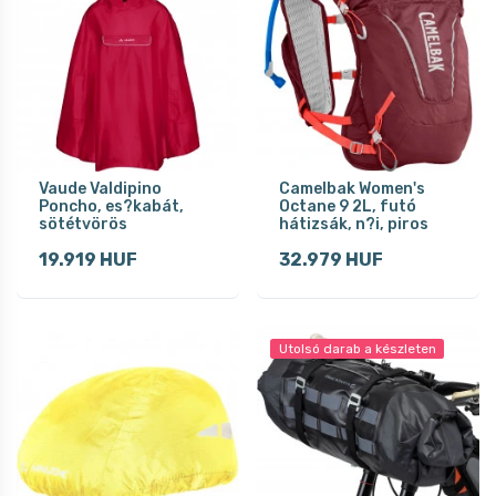
Vaude Valdipino
Camelbak Women's
Poncho, es?kabát,
Octane 9 2L, futó
sötétvörös
hátizsák, n?i, piros
19.919 HUF
32.979 HUF
Utolsó darab a készleten