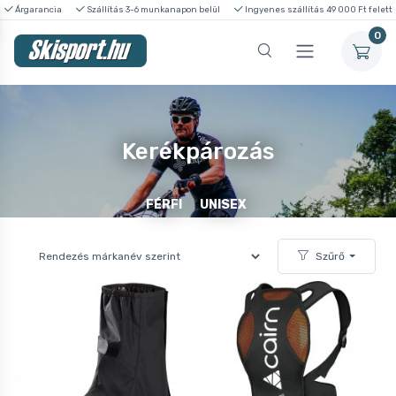
Árgarancia
Szállítás 3-6 munkanapon belül
Ingyenes szállítás 49 000 Ft felett
0
Kerékpározás
FÉRFI
UNISEX
Szűrő