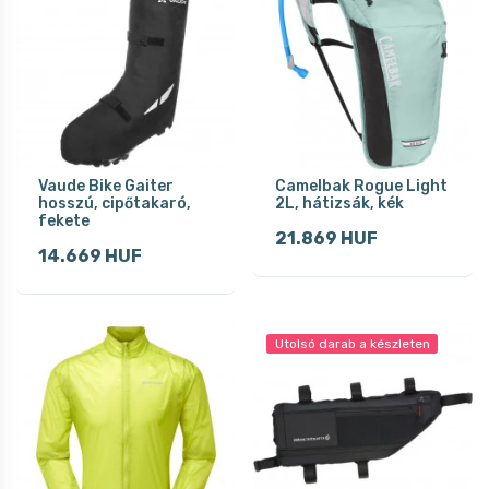
Vaude Bike Gaiter
Camelbak Rogue Light
hosszú, cipőtakaró,
2L, hátizsák, kék
fekete
21.869 HUF
14.669 HUF
Utolsó darab a készleten