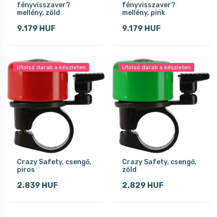
fényvisszaver?
fényvisszaver?
mellény, zöld
mellény, pink
9.179 HUF
9.179 HUF
Utolsó darab a készleten
Utolsó darab a készleten
Crazy Safety, csengő,
Crazy Safety, csengő,
piros
zöld
2.839 HUF
2.829 HUF