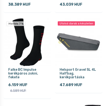
38.389 HUF
43.039 HUF
Utolsó darab a készleten
Mentés 7 %
Falke BC Impulse
Helsport Gravel SL 4L
kerékpáros zokni,
Halfbag,
fekete
kerékpártáska
6.159 HUF
47.689 HUF
6.589 HUF