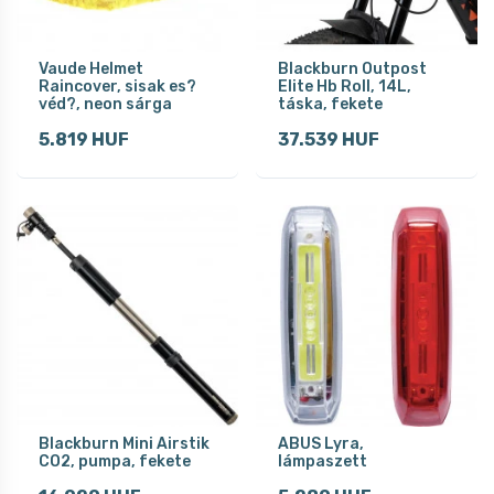
Vaude Helmet
Blackburn Outpost
Raincover, sisak es?
Elite Hb Roll, 14L,
véd?, neon sárga
táska, fekete
5.819 HUF
37.539 HUF
Blackburn Mini Airstik
ABUS Lyra,
CO2, pumpa, fekete
lámpaszett