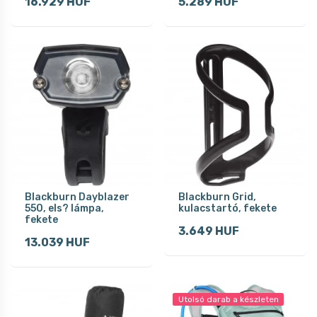
16.929 HUF
5.289 HUF
Blackburn Dayblazer
Blackburn Grid,
550, els? lámpa,
kulacstartó, fekete
fekete
3.649 HUF
13.039 HUF
Utolsó darab a készleten