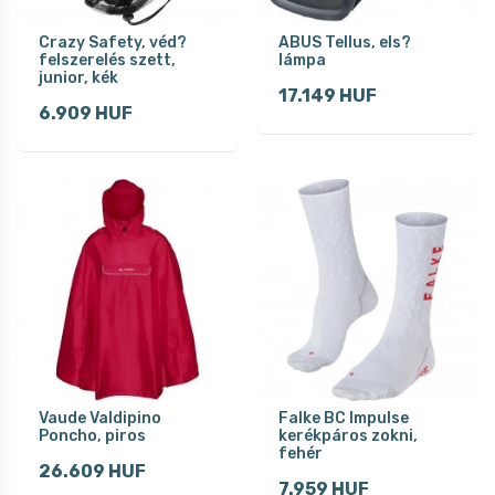
Crazy Safety, véd?
ABUS Tellus, els?
felszerelés szett,
lámpa
junior, kék
17.149 HUF
6.909 HUF
Vaude Valdipino
Falke BC Impulse
Poncho, piros
kerékpáros zokni,
fehér
26.609 HUF
7.959 HUF