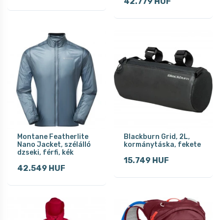
42.779 HUF
Montane Featherlite
Blackburn Grid, 2L,
Nano Jacket, szélálló
kormánytáska, fekete
dzseki, férfi, kék
15.749 HUF
42.549 HUF