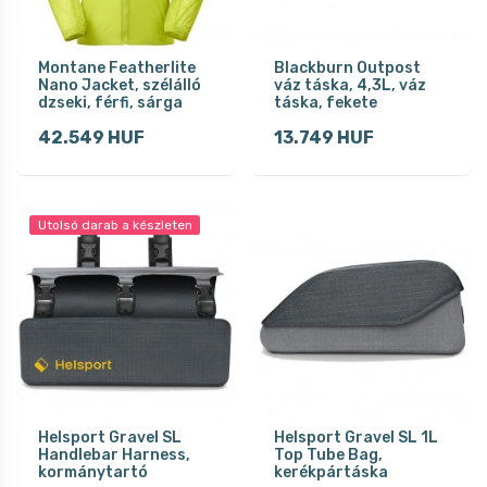
Montane Featherlite
Blackburn Outpost
Nano Jacket, szélálló
váz táska, 4,3L, váz
dzseki, férfi, sárga
táska, fekete
42.549 HUF
13.749 HUF
Utolsó darab a készleten
Helsport Gravel SL
Helsport Gravel SL 1L
Handlebar Harness,
Top Tube Bag,
kormánytartó
kerékpártáska