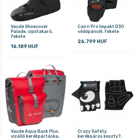
Vaude Shoecover
Cairn Pro Impakt D3O
Palade, cipőtakaró,
védőpáncél, fekete
fekete
26.799 HUF
16.189 HUF
Vaude Aqua Back Plus,
Crazy Safety,
vízálló kerékpártáska,
kerékpáros keszty?,