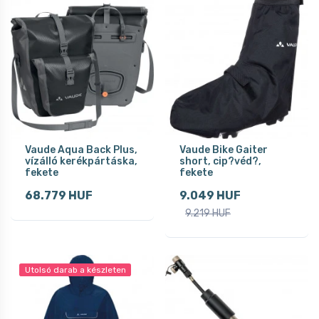
Vaude Aqua Back Plus,
Vaude Bike Gaiter
vízálló kerékpártáska,
short, cip?véd?,
fekete
fekete
68.779 HUF
9.049 HUF
9.219 HUF
Utolsó darab a készleten