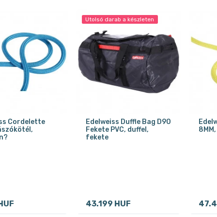
Utolsó darab a készleten
ss Cordelette
Edelweiss Duffle Bag D90
Edelw
szókötél,
Fekete PVC, duffel,
8MM,
n?
fekete
 HUF
43.199 HUF
47.4