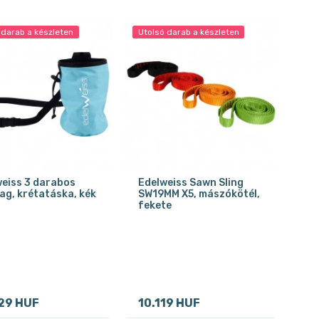
 darab a készleten
Utolsó darab a készleten
eiss 3 darabos
Edelweiss Sawn Sling
g, krétatáska, kék
SW19MM X5, mászókötél,
fekete
29 HUF
10.119 HUF