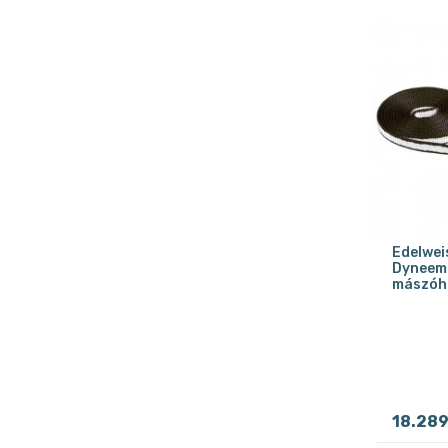
Edelwei
Dyneema
mászóhe
18.28