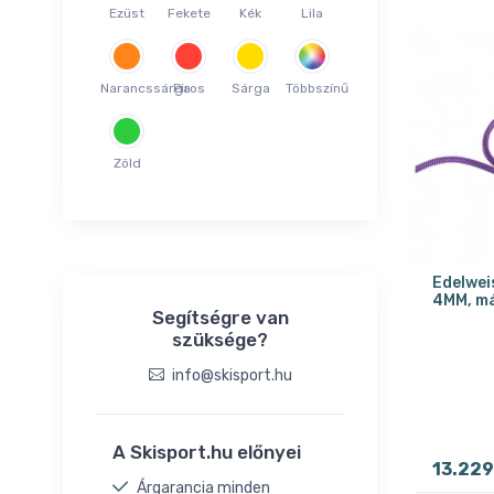
60CM
Ezüst
Fekete
Kék
Lila
100M
90L
Narancssárga
Piros
Sárga
Többszínű
Onesize
Zöld
Edelwei
4MM, má
Segítségre van
szüksége?
info@skisport.hu
A Skisport.hu előnyei
13.229
Árgarancia minden