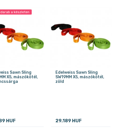
 darab a készleten
eiss Sawn Sling
Edelweiss Sawn Sling
MM X5, mászókötél,
SW19MM X5, mászókötél,
ncssárga
zöld
89 HUF
29.189 HUF