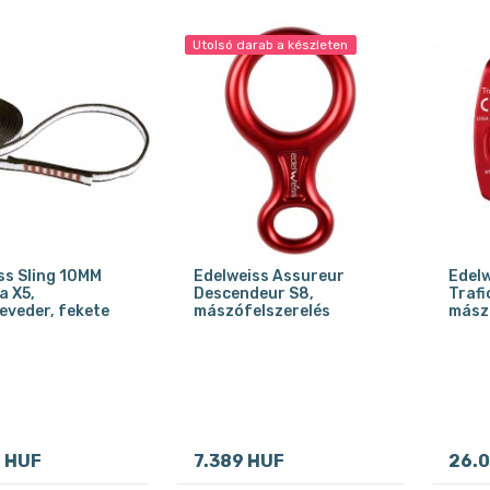
Utolsó darab a készleten
ss Sling 10MM
Edelweiss Assureur
Edelw
 X5,
Descendeur S8,
Trafi
veder, fekete
mászófelszerelés
mász
9 HUF
7.389 HUF
26.