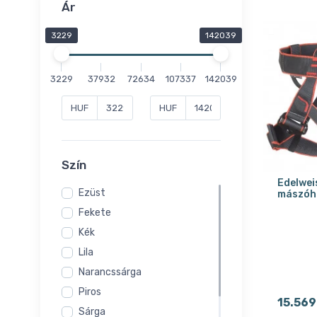
Ár
3229
142039
3229
37932
72634
107337
142039
HUF
HUF
Szín
Edelwei
Ezüst
mászóhe
Fekete
Kék
Lila
Narancssárga
Piros
15.569
Sárga