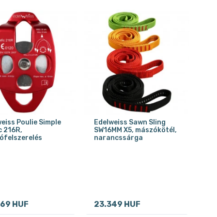
eiss Poulie Simple
Edelweiss Sawn Sling
c 216R,
SW16MM X5, mászókötél,
ófelszerelés
narancssárga
069 HUF
23.349 HUF