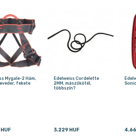
ss Mygale-2 Hám,
Edelweiss Cordelette
Edelw
veder, fekete
2MM, mászókötél,
Sonic
többszín?
 HUF
3.229 HUF
4.6