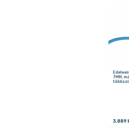
Edelwei
7MM, má
többszí
3.889