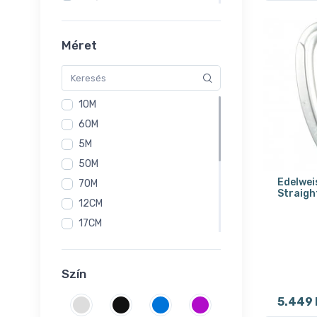
Többszínű
Zöld
Méret
10M
60M
5M
50M
Edelwei
70M
Straigh
12CM
17CM
120CM
180CM
Szín
30CM
5.449
240Cm