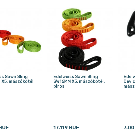
ss Sawn Sling
Edelweiss Sawn Sling
Edelw
X5, mászókötél,
SW16MM X5, mászókötél,
Devic
piros
mász
 HUF
17.119 HUF
7.00