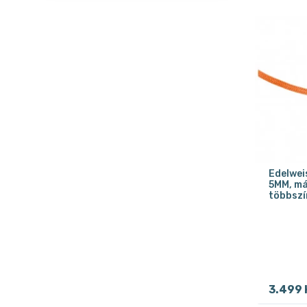
Edelwei
5MM, má
többszí
3.499