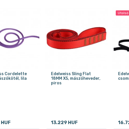
Utolsó
ss Cordelette
Edelweiss Sling Flat
Edelw
szókötél, lila
18MM X5, mászóheveder,
csoma
piros
 HUF
13.229 HUF
16.7