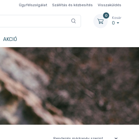
Ügyfélszolgálat
Szállítás és kézbesítés
Visszaküldés
0
Kosár
0
AKCIÓ