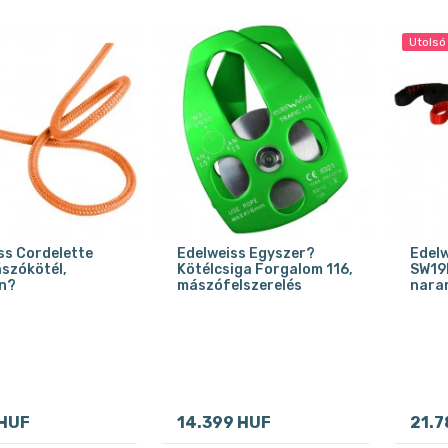
Utolsó
ss Cordelette
Edelweiss Egyszer?
Edelw
szókötél,
Kötélcsiga Forgalom 116,
SW19
n?
mászófelszerelés
nara
 HUF
14.399 HUF
21.7