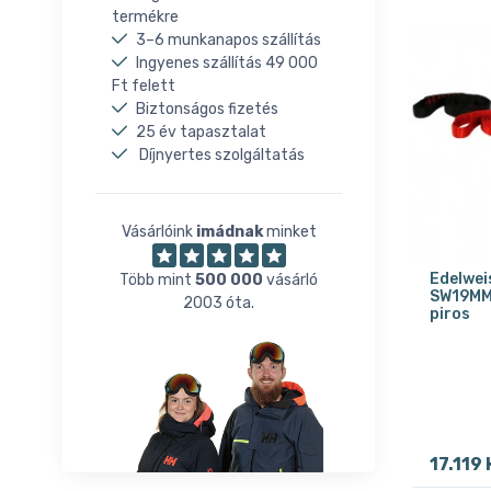
termékre
3–6 munkanapos szállítás
Ingyenes szállítás 49 000
Ft felett
Biztonságos fizetés
25 év tapasztalat
Díjnyertes szolgáltatás
Vásárlóink
imádnak
minket
Edelwei
Több mint
500 000
vásárló
SW19MM 
2003 óta.
piros
17.119