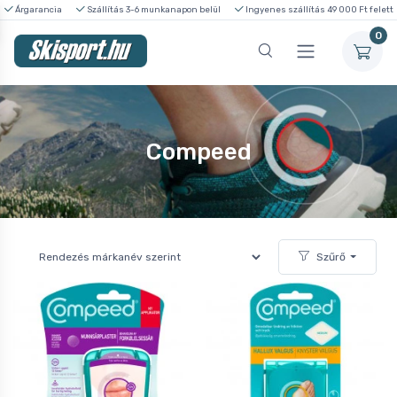
Árgarancia
Szállítás 3-6 munkanapon belül
Ingyenes szállítás 49 000 Ft felett
0
Compeed
Szűrő