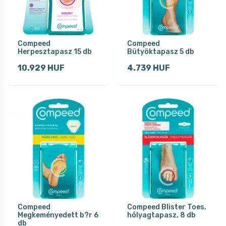
Compeed
Compeed
Herpesztapasz 15 db
Bütyöktapasz 5 db
10.929 HUF
4.739 HUF
Compeed
Compeed Blister Toes,
Megkeményedett b?r 6
hólyagtapasz, 8 db
db