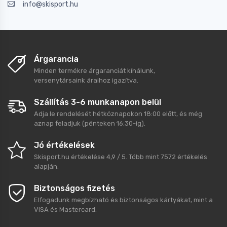
info@skisport.hu
Árgarancia
Minden termékre árgaranciát kínálunk,
versenytársaink áraihoz igazítva.
Szállítás 3-6 munkanapon belül
Adja le rendelését hétköznapokon 18:00 előtt, és még
aznap feladjuk (pénteken 16:30-ig).
Jó értékelések
Skisport.hu
értékelése
4,9
/
5
. Több mint
7572
értékelés
alapján.
Biztonságos fizetés
Elfogadunk megbízható és biztonságos kártyákat, mint a
VISA és Mastercard.