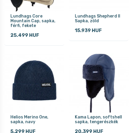
Lundhags Core
Lundhags Shepherd II
Mountain Cap, sapka,
Sapka, zöld
férfi, fekete
15.939 HUF
25.499 HUF
Helios Merino One,
Kama Lapon, softshell
sapka, navy
sapka, tengerészkék
5.299 HUF
20.399 HUF