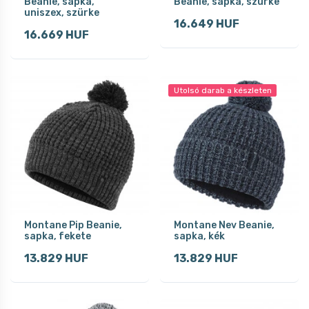
Beanie, sapka,
Beanie, sapka, szürke
uniszex, szürke
16.649 HUF
16.669 HUF
Utolsó darab a készleten
Montane Pip Beanie,
Montane Nev Beanie,
sapka, fekete
sapka, kék
13.829 HUF
13.829 HUF