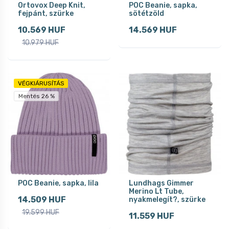
Ortovox Deep Knit,
POC Beanie, sapka,
fejpánt, szürke
sötétzöld
10.569 HUF
14.569 HUF
10.979 HUF
VÉGKIÁRUSÍTÁS
Mentés 26 %
POC Beanie, sapka, lila
Lundhags Gimmer
Merino Lt Tube,
14.509 HUF
nyakmelegít?, szürke
19.599 HUF
11.559 HUF