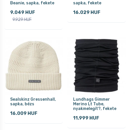
Beanie, sapka, fekete
sapka, fekete
9.049 HUF
16.029 HUF
9.929 HUF
Sealskinz Gressenhall,
Lundhags Gimmer
sapka, bézs
Merino Lt Tube,
nyakmelegít?, fekete
16.009 HUF
11.999 HUF