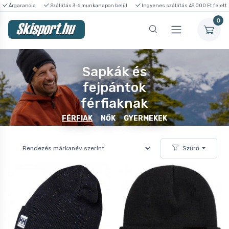
Árgarancia
Szállítás 3-6 munkanapon belül
Ingyenes szállítás 49 000 Ft felett
0
Sapkák és
fejpántok
férfiaknak
FÉRFIAK
NŐK
GYERMEKEK
Szűrő