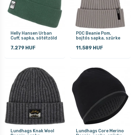
Helly Hansen Urban
POC Beanie Pom,
Cuff, sapka, sötétzöld
bojtós sapka, szürke
7.279 HUF
11.589 HUF
Lundhags Knak Wool
Lundhags Core Merino