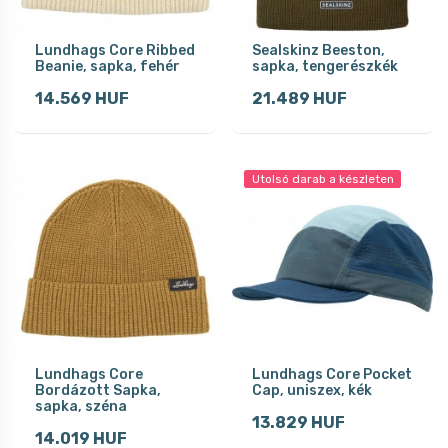
Lundhags Core Ribbed
Sealskinz Beeston,
Beanie, sapka, fehér
sapka, tengerészkék
14.569 HUF
21.489 HUF
Utolsó darab a készleten
Lundhags Core
Lundhags Core Pocket
Bordázott Sapka,
Cap, uniszex, kék
sapka, széna
13.829 HUF
14.019 HUF