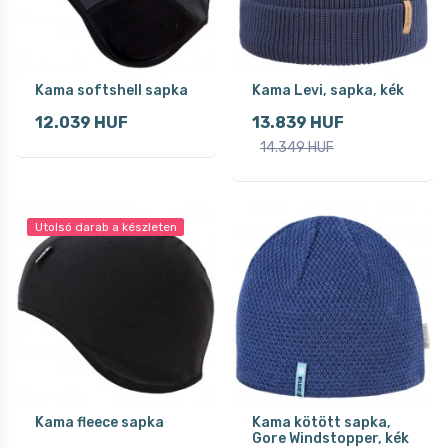
Kama softshell sapka
Kama Levi, sapka, kék
12.039 HUF
13.839 HUF
14.349 HUF
Utolsó darab a készleten
Kama fleece sapka
Kama kötött sapka,
Gore Windstopper, kék