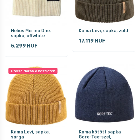
Helios Merino One,
Kama Levi, sapka, zöld
sapka, offwhite
17.119 HUF
5.299 HUF
Utolsó darab a készleten
Kama Levi, sapka,
Kama kötött sapka
sárga
Gore-Tex-szel,