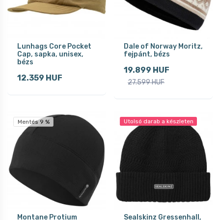
Lunhags Core Pocket
Dale of Norway Moritz,
Cap, sapka, unisex,
fejpánt, bézs
bézs
19.899 HUF
12.359 HUF
27.599 HUF
Utolsó darab a készleten
Mentés 9 %
Montane Protium
Sealskinz Gressenhall,