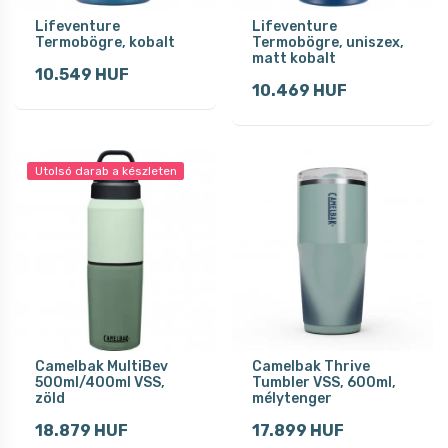
Lifeventure
Lifeventure
Termobögre, kobalt
Termobögre, uniszex,
matt kobalt
10.549 HUF
10.469 HUF
Utolsó darab a készleten
Camelbak MultiBev
Camelbak Thrive
500ml/400ml VSS,
Tumbler VSS, 600ml,
zöld
mélytenger
18.879 HUF
17.899 HUF