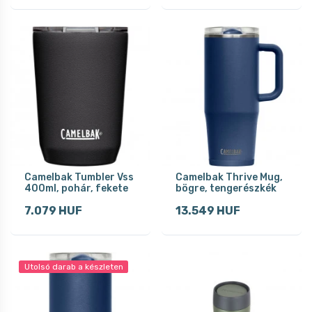
Camelbak Tumbler Vss
Camelbak Thrive Mug,
400ml, pohár, fekete
bögre, tengerészkék
7.079 HUF
13.549 HUF
Utolsó darab a készleten