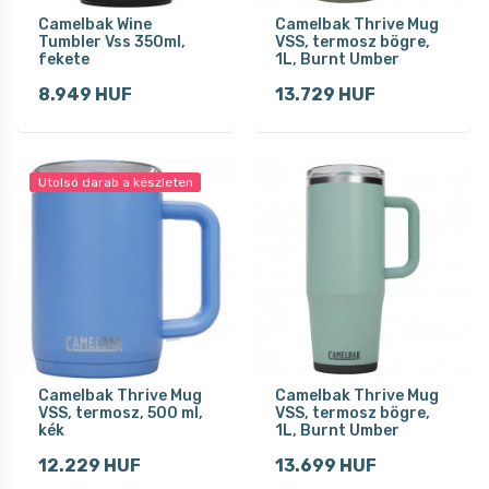
Camelbak Wine
Camelbak Thrive Mug
Tumbler Vss 350ml,
VSS, termosz bögre,
fekete
1L, Burnt Umber
8.949 HUF
13.729 HUF
Utolsó darab a készleten
Camelbak Thrive Mug
Camelbak Thrive Mug
VSS, termosz, 500 ml,
VSS, termosz bögre,
kék
1L, Burnt Umber
12.229 HUF
13.699 HUF