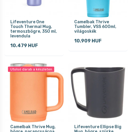
Lifeventure One
Camelbak Thrive
Touch Thermal Mug,
Tumbler, VSS 600ml,
termoszbögre, 350 ml,
világoskék
levendula
10.909 HUF
10.479 HUF
Utolsó darab a készleten
Camelbak Thrive Mug,
Lifeventure Ellipse Big
bögre, narancssárga
Mug, bögre, szürke