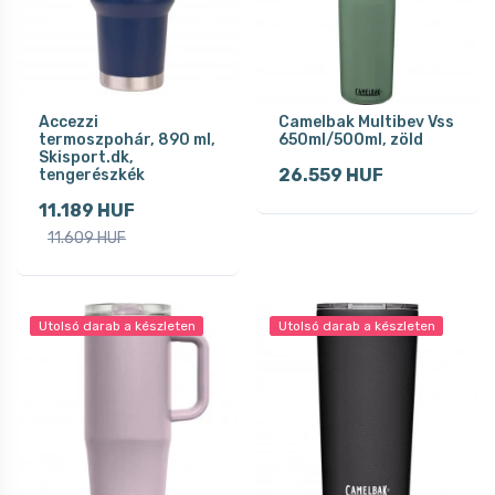
Accezzi
Camelbak Multibev Vss
termoszpohár, 890 ml,
650ml/500ml, zöld
Skisport.dk,
26.559 HUF
tengerészkék
11.189 HUF
11.609 HUF
Utolsó darab a készleten
Utolsó darab a készleten