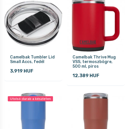
Camelbak Tumbler Lid
Camelbak Thrive Mug
Small Accs, fedél
VSS, termoszbögre,
500 ml, piros
3.919 HUF
12.389 HUF
Utolsó darab a készleten