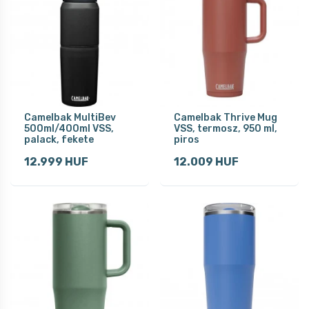
Camelbak MultiBev
Camelbak Thrive Mug
500ml/400ml VSS,
VSS, termosz, 950 ml,
palack, fekete
piros
12.999 HUF
12.009 HUF