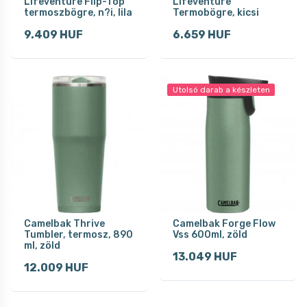
Lifeventure Flip-Top
Lifeventure
termoszbögre, n?i, lila
Termobögre, kicsi
9.409 HUF
6.659 HUF
Utolsó darab a készleten
Camelbak Thrive
Camelbak Forge Flow
Tumbler, termosz, 890
Vss 600ml, zöld
ml, zöld
13.049 HUF
12.009 HUF