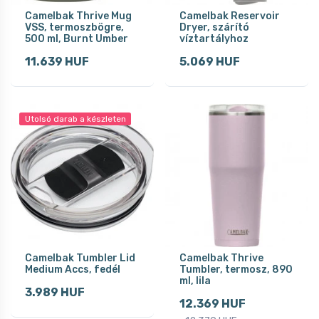
Camelbak Thrive Mug
Camelbak Reservoir
VSS, termoszbögre,
Dryer, szárító
500 ml, Burnt Umber
víztartályhoz
11.639 HUF
5.069 HUF
Utolsó darab a készleten
Camelbak Tumbler Lid
Camelbak Thrive
Medium Accs, fedél
Tumbler, termosz, 890
ml, lila
3.989 HUF
12.369 HUF