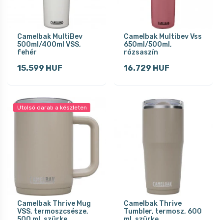
Camelbak MultiBev
Camelbak Multibev Vss
500ml/400ml VSS,
650ml/500ml,
fehér
rózsaszín
15.599 HUF
16.729 HUF
Utolsó darab a készleten
Camelbak Thrive Mug
Camelbak Thrive
VSS, termoszcsésze,
Tumbler, termosz, 600
500 ml, szürke
ml, szürke