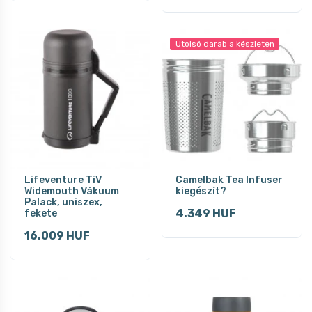
Utolsó darab a készleten
Lifeventure TiV
Camelbak Tea Infuser
Widemouth Vákuum
kiegészít?
Palack, uniszex,
4.349 HUF
fekete
16.009 HUF