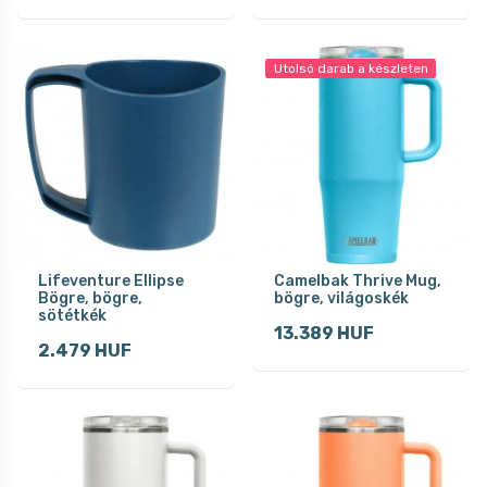
Utolsó darab a készleten
Lifeventure Ellipse
Camelbak Thrive Mug,
Bögre, bögre,
bögre, világoskék
sötétkék
13.389 HUF
2.479 HUF