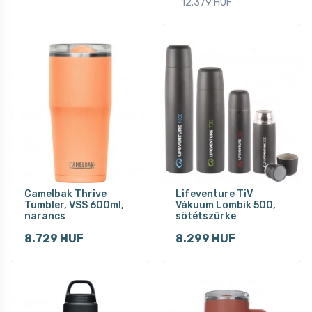
12.379 HUF
Camelbak Thrive
Lifeventure TiV
Tumbler, VSS 600ml,
Vákuum Lombik 500,
narancs
sötétszürke
8.729 HUF
8.299 HUF