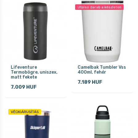
Utolsó darab a készleten
Lifeventure
Camelbak Tumbler Vss
Termobögre, uniszex,
400ml, fehér
matt fekete
7.189 HUF
7.009 HUF
VÉGKIÁRUSÍTÁS