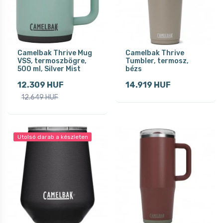
Camelbak Thrive Mug
Camelbak Thrive
VSS, termoszbögre,
Tumbler, termosz,
500 ml, Silver Mist
bézs
12.309 HUF
14.919 HUF
12.649 HUF
Utolsó darab a készleten