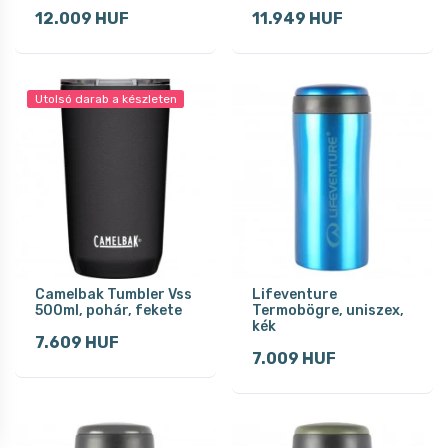
12.009 HUF
11.949 HUF
Utolsó darab a készleten
Camelbak Tumbler Vss
Lifeventure
500ml, pohár, fekete
Termobögre, uniszex,
kék
7.609 HUF
7.009 HUF