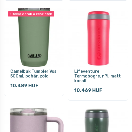
Utolsó darab a készleten
Camelbak Tumbler Vss
Lifeventure
500ml, pohár, zöld
Termobögre, n?i, matt
korall
10.489 HUF
10.469 HUF