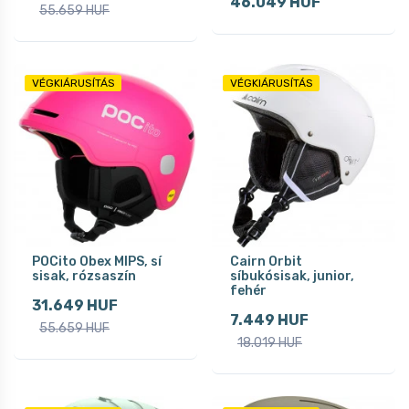
46.049 HUF
55.659 HUF
VÉGKIÁRUSÍTÁS
VÉGKIÁRUSÍTÁS
POCito Obex MIPS, sí
Cairn Orbit
sisak, rózsaszín
síbukósisak, junior,
fehér
31.649 HUF
7.449 HUF
55.659 HUF
18.019 HUF