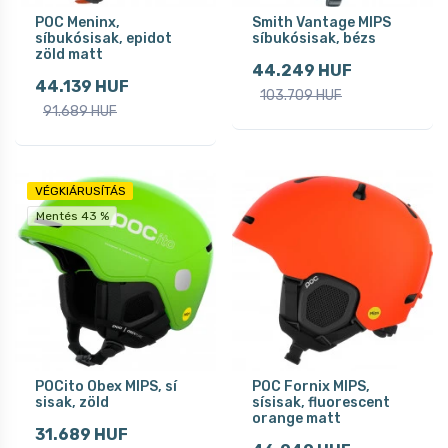
POC Meninx,
Smith Vantage MIPS
síbukósisak, epidot
síbukósisak, bézs
zöld matt
44.249 HUF
44.139 HUF
103.709 HUF
91.689 HUF
VÉGKIÁRUSÍTÁS
Mentés 43 %
POCito Obex MIPS, sí
POC Fornix MIPS,
sisak, zöld
sísisak, fluorescent
orange matt
31.689 HUF