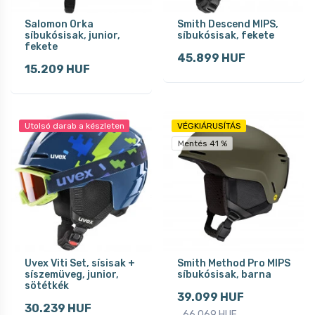
Salomon Orka
Smith Descend MIPS,
síbukósisak, junior,
síbukósisak, fekete
fekete
45.899 HUF
15.209 HUF
Utolsó darab a készleten
VÉGKIÁRUSÍTÁS
Mentés 41 %
Uvex Viti Set, sísisak +
Smith Method Pro MIPS
síszemüveg, junior,
síbukósisak, barna
sötétkék
39.099 HUF
30.239 HUF
66.069 HUF