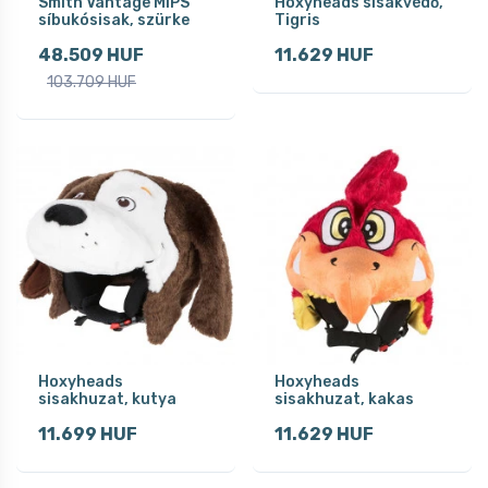
Smith Vantage MIPS
Hoxyheads sisakvédő,
síbukósisak, szürke
Tigris
48.509 HUF
11.629 HUF
103.709 HUF
Hoxyheads
Hoxyheads
sisakhuzat, kutya
sisakhuzat, kakas
11.699 HUF
11.629 HUF