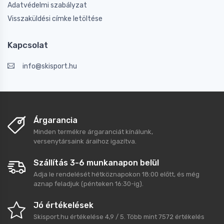
Adatvédelmi szabályzat
Visszaküldési címke letöltése
Kapcsolat
info@skisport.hu
Árgarancia
Minden termékre árgaranciát kínálunk,
versenytársaink áraihoz igazítva.
Szállítás 3-6 munkanapon belül
Adja le rendelését hétköznapokon 18:00 előtt, és még
aznap feladjuk (pénteken 16:30-ig).
Jó értékelések
Skisport.hu
értékelése
4,9
/
5
. Több mint
7572
értékelés