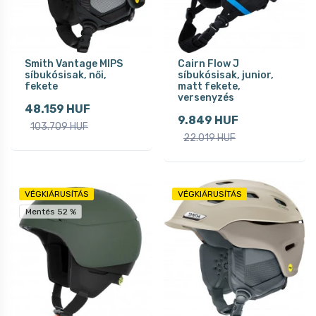
Smith Vantage MIPS
Cairn Flow J
síbukósisak, női,
síbukósisak, junior,
fekete
matt fekete,
versenyzés
48.159 HUF
9.849 HUF
103.709 HUF
22.019 HUF
VÉGKIÁRUSÍTÁS
VÉGKIÁRUSÍTÁS
Mentés 52 %