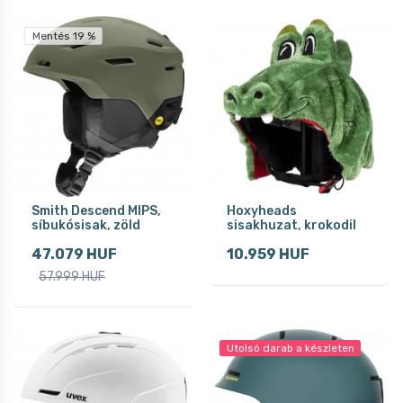
Mentés 19 %
Smith Descend MIPS,
Hoxyheads
síbukósisak, zöld
sisakhuzat, krokodil
47.079 HUF
10.959 HUF
57.999 HUF
Utolsó darab a készleten