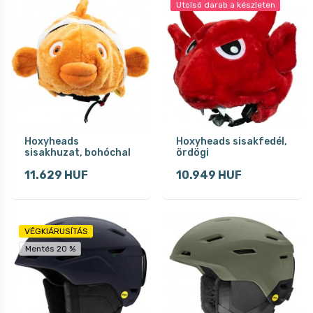
Utolsó darab a készleten
Hoxyheads
Hoxyheads sisakfedél,
sisakhuzat, bohóchal
ördögi
11.629 HUF
10.949 HUF
VÉGKIÁRUSÍTÁS
Mentés 20 %