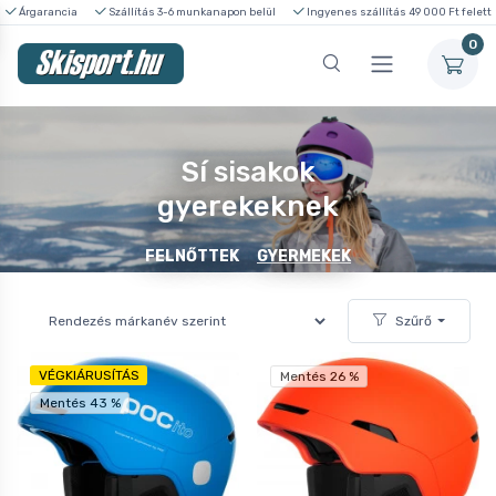
Árgarancia
Szállítás 3-6 munkanapon belül
Ingyenes szállítás 49 000 Ft felett
0
Sí sisakok
gyerekeknek
FELNŐTTEK
GYERMEKEK
Szűrő
VÉGKIÁRUSÍTÁS
Mentés 26 %
Mentés 43 %