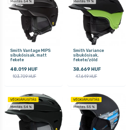
Mentés 54 %
Mentés 19 %
Smith Vantage MIPS
Smith Variance
síbukósisak, matt
síbukósisak,
fekete
fekete/zöld
48.019 HUF
38.669 HUF
103.709 HUF
47.649 HUF
VÉGKIÁRUSÍTÁS
VÉGKIÁRUSÍTÁS
Mentés 54 %
Mentés 55 %