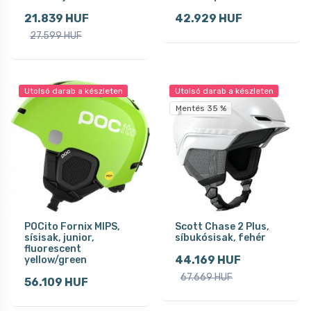
21.839 HUF
42.929 HUF
27.599 HUF
Utolsó darab a készleten
Utolsó darab a készleten
Mentés 35 %
POCito Fornix MIPS,
Scott Chase 2 Plus,
sísisak, junior,
síbukósisak, fehér
fluorescent
44.169 HUF
yellow/green
67.669 HUF
56.109 HUF