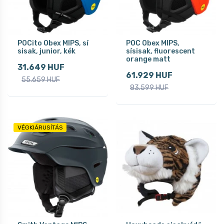
POCito Obex MIPS, sí
POC Obex MIPS,
sisak, junior, kék
sísisak, fluorescent
orange matt
31.649 HUF
61.929 HUF
55.659 HUF
83.599 HUF
VÉGKIÁRUSÍTÁS