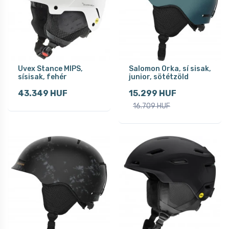
Uvex Stance MIPS,
Salomon Orka, sí sisak,
sísisak, fehér
junior, sötétzöld
43.349 HUF
15.299 HUF
16.709 HUF