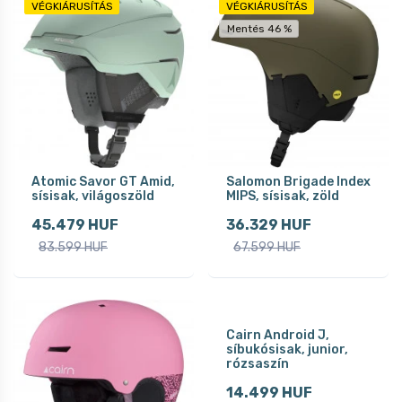
VÉGKIÁRUSÍTÁS
VÉGKIÁRUSÍTÁS
Mentés 46 %
Atomic Savor GT Amid,
Salomon Brigade Index
sísisak, világoszöld
MIPS, sísisak, zöld
45.479 HUF
36.329 HUF
83.599 HUF
67.599 HUF
Cairn Android J,
síbukósisak, junior,
rózsaszín
14.499 HUF