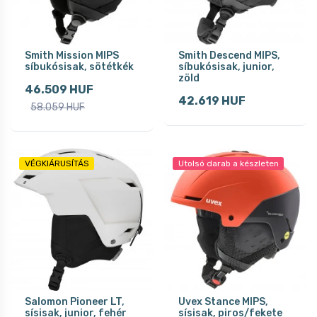
Smith Mission MIPS
Smith Descend MIPS,
síbukósisak, sötétkék
síbukósisak, junior,
zöld
46.509 HUF
42.619 HUF
58.059 HUF
VÉGKIÁRUSÍTÁS
Utolsó darab a készleten
Salomon Pioneer LT,
Uvex Stance MIPS,
sísisak, junior, fehér
sísisak, piros/fekete