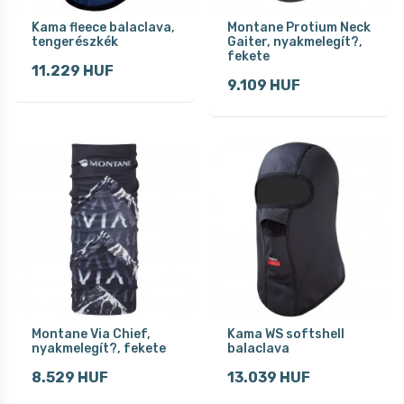
Kama fleece balaclava,
Montane Protium Neck
tengerészkék
Gaiter, nyakmelegít?,
fekete
11.229 HUF
9.109 HUF
Montane Via Chief,
Kama WS softshell
nyakmelegít?, fekete
balaclava
8.529 HUF
13.039 HUF