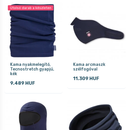
Utolsó darab a készleten
Kama nyakmelegítő,
Kama arcmaszk
Tecnostretch gyapjú,
szélfogóval
kék
11.309 HUF
9.489 HUF