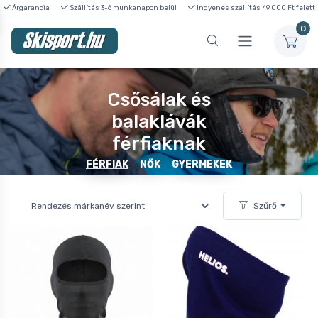
Árgarancia
Szállítás 3-6 munkanapon belül
Ingyenes szállítás 49 000 Ft felett
0
Csősálak és
balaklávák
férfiaknak
FÉRFIAK
NŐK
GYERMEKEK
Szűrő