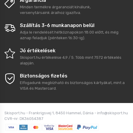
Árgarancia
Minden termékre árgaranciát kínálunk,
versenytársaink áraihoz igazítva.
Szállítás 3-6 munkanapon belül
Adja le rendelését hétköznapokon 18:00 előtt, és még
aznap feladjuk (pénteken 16:30-ig).
Jó értékelések
Skisport.hu
értékelése
4,9
/
5
. Több mint
7572
értékelés
alapján.
Biztonságos fizetés
Elfogadunk megbízható és biztonságos kártyákat, mint a
VISA és Mastercard.
Skisport.hu - Frankrigsvej 1, 8450 Hammel, Dánia - info@skisport.hu
CVR-nr: DK36054387