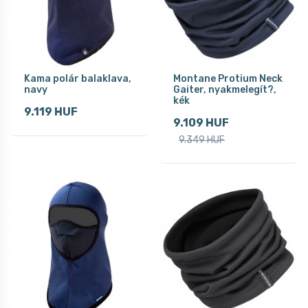
Kama polár balaklava,
Montane Protium Neck
navy
Gaiter, nyakmelegít?,
kék
9.119 HUF
9.109 HUF
9.349 HUF