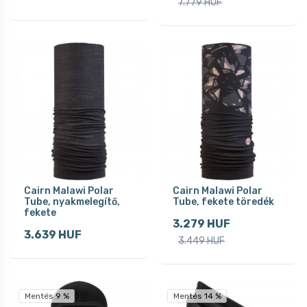
7.779 HUF
Cairn Malawi Polar
Cairn Malawi Polar
Tube, nyakmelegítő,
Tube, fekete töredék
fekete
3.279 HUF
3.639 HUF
3.449 HUF
Mentés 9 %
Mentés 14 %