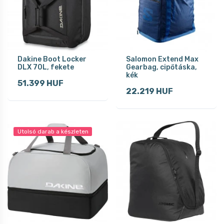
Dakine Boot Locker
Salomon Extend Max
DLX 70L, fekete
Gearbag, cipőtáska,
kék
51.399 HUF
22.219 HUF
Utolsó darab a készleten