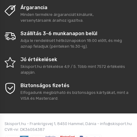
Árgarancia
Minden termékre árgaranciát kínálunk,
versenytársaink áraihoz igazítva.
Szállítás 3-6 munkanapon belül
Adja le rendelését hétköznapokon 18:00 előtt, és még
aznap feladjuk (pénteken 16:30-ig).
Jó értékelések
Skisport.hu
értékelése
4,9
/
5
. Több mint
7572
értékelés
alapján.
Biztonságos fizetés
Elfogadunk megbízható és biztonságos kártyákat, mint a
VISA és Mastercard.
Skisport.hu - Frankrigsvej 1, 8450 Hammel, Dánia - info@skisport.hu
CVR-nr: DK36054387