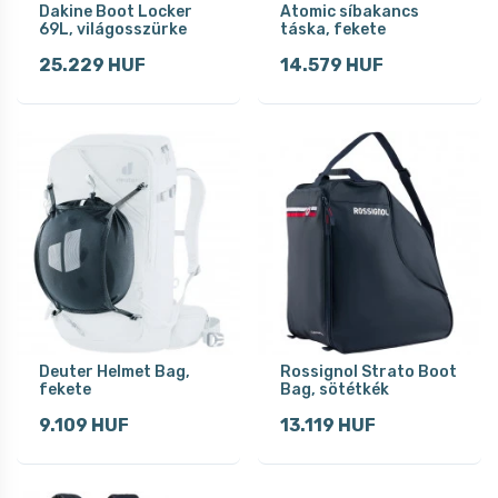
Dakine Boot Locker
Atomic síbakancs
69L, világosszürke
táska, fekete
25.229 HUF
14.579 HUF
Deuter Helmet Bag,
Rossignol Strato Boot
fekete
Bag, sötétkék
9.109 HUF
13.119 HUF