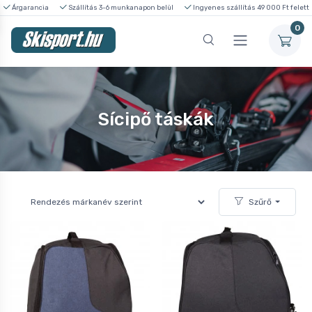
Árgarancia
Szállítás 3-6 munkanapon belül
Ingyenes szállítás 49 000 Ft felett
0
Sícipő táskák
Szűrő