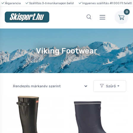
Árgarancia
Szállítás 3-6 munkanapon belül
Ingyenes szállítás 49 000 Ft felett
0
Viking Footwear
Szűrő