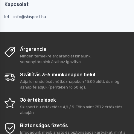
Kapcsolat
info@skisport.hu
Árgarancia
Minden termékre árgaranciát kínálunk,
versenytársaink áraihoz igazítva.
Szállítás 3-6 munkanapon belül
Adja le rendelését hétköznapokon 18:00 előtt, és még
aznap feladjuk (pénteken 16:30-ig).
Jó értékelések
Skisport.hu
értékelése
4,9
/
5
. Több mint
7572
értékelés
alapján.
Biztonságos fizetés
Elfogadunk megbízható és biztonságos kártyákat, mint a