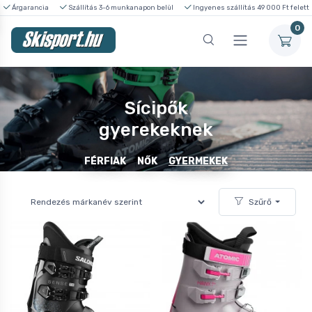
Árgarancia
Szállítás 3-6 munkanapon belül
Ingyenes szállítás 49 000 Ft felett
0
Sícipők
gyerekeknek
FÉRFIAK
NŐK
GYERMEKEK
Szűrő