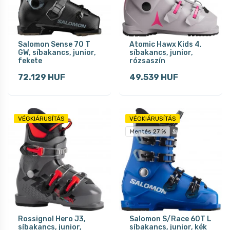
Salomon Sense 70 T
Atomic Hawx Kids 4,
GW, síbakancs, junior,
síbakancs, junior,
fekete
rózsaszín
72.129 HUF
49.539 HUF
VÉGKIÁRUSÍTÁS
VÉGKIÁRUSÍTÁS
Mentés 27 %
Rossignol Hero J3,
Salomon S/Race 60T L
síbakancs, junior,
síbakancs, junior, kék