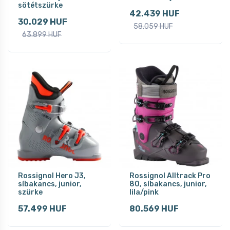
sötétszürke
42.439 HUF
30.029 HUF
58.059 HUF
63.899 HUF
Rossignol Hero J3,
Rossignol Alltrack Pro
síbakancs, junior,
80, síbakancs, junior,
szürke
lila/pink
57.499 HUF
80.569 HUF