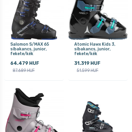
Salomon S/MAX 65
Atomic Hawx Kids 3,
síbakancs, junior,
síbakancs, junior,
fekete/kék
fekete/kék
64.479 HUF
31.319 HUF
87.689 HUF
51.599 HUF