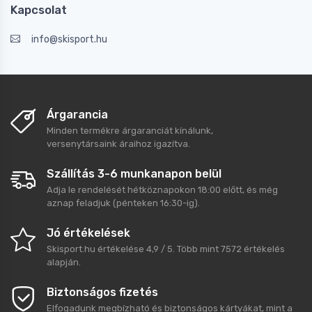
Kapcsolat
info@skisport.hu
Árgarancia
Minden termékre árgaranciát kínálunk,
versenytársaink áraihoz igazítva.
Szállítás 3-6 munkanapon belül
Adja le rendelését hétköznapokon 18:00 előtt, és még
aznap feladjuk (pénteken 16:30-ig).
Jó értékelések
Skisport.hu
értékelése
4,9
/
5
. Több mint
7572
értékelés
alapján.
Biztonságos fizetés
Elfogadunk megbízható és biztonságos kártyákat, mint a