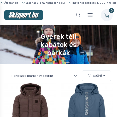
Árgarancia
Szállítás 3-6 munkanapon belül
Ingyenes szállítás 49 000 Ft felett
0
Gyerek téli
kabátok és
parkák
Szűrő