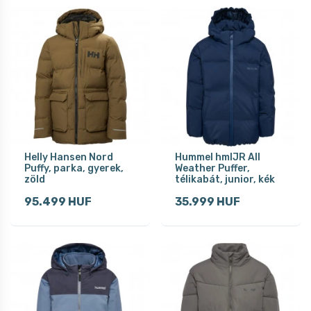
Helly Hansen Nord
Hummel hmlJR All
Puffy, parka, gyerek,
Weather Puffer,
zöld
télikabát, junior, kék
95.499 HUF
35.999 HUF