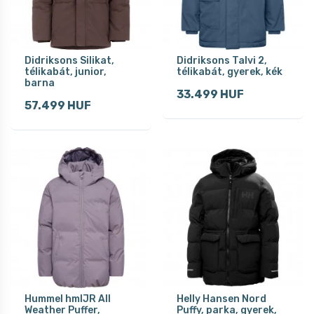
Didriksons Silikat,
Didriksons Talvi 2,
télikabát, junior,
télikabát, gyerek, kék
barna
33.499 HUF
57.499 HUF
Hummel hmlJR All
Helly Hansen Nord
Weather Puffer,
Puffy, parka, gyerek,