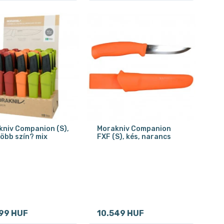
niv Companion (S),
Morakniv Companion
több szín? mix
FXF (S), kés, narancs
99 HUF
10.549 HUF