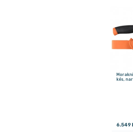
Morakni
kés, na
6.549