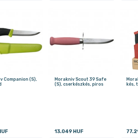
v Companion (S),
Morakniv Scout 39 Safe
Morak
d
(S), cserkészkés, piros
kés, 
HUF
13.049 HUF
77.2