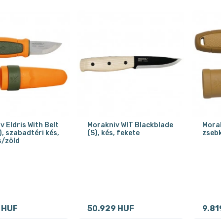
 Eldris With Belt
Morakniv WIT Blackblade
Morak
), szabadtéri kés,
(S), kés, fekete
zsebk
/zöld
 HUF
50.929 HUF
9.81