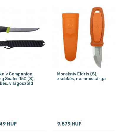
kniv Companion
Morakniv Eldris (S),
ng Scaler 150 (S),
zsebkés, narancssárga
?kés, világoszöld
49 HUF
9.579 HUF