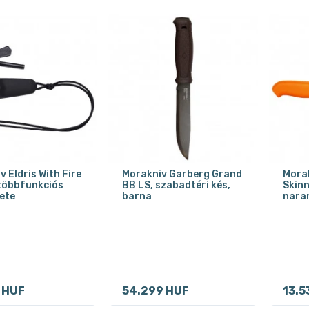
 Eldris With Fire
Morakniv Garberg Grand
Mora
, többfunkciós
BB LS, szabadtéri kés,
Skinn
kete
barna
nara
 HUF
54.299 HUF
13.5