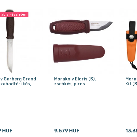
rab a készleten
v Garberg Grand
Morakniv Eldris (S),
Morak
szabadtéri kés,
zsebkés, piros
Kit (
9 HUF
9.579 HUF
13.3