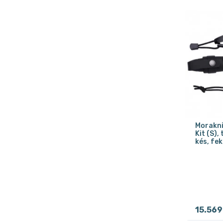
Morakniv
Kit (S)
kés, fe
15.569