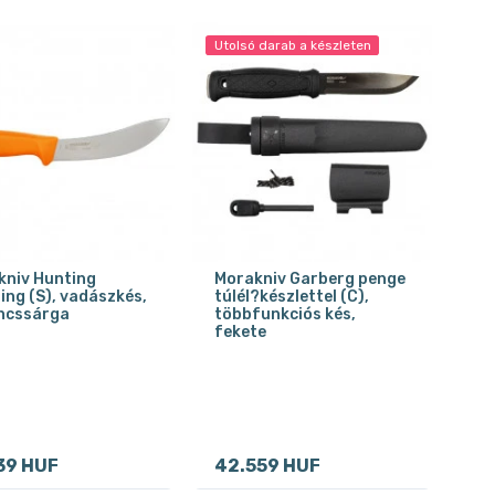
Utolsó darab a készleten
kniv Hunting
Morakniv Garberg penge
ing (S), vadászkés,
túlél?készlettel (C),
ncssárga
többfunkciós kés,
fekete
39 HUF
42.559 HUF