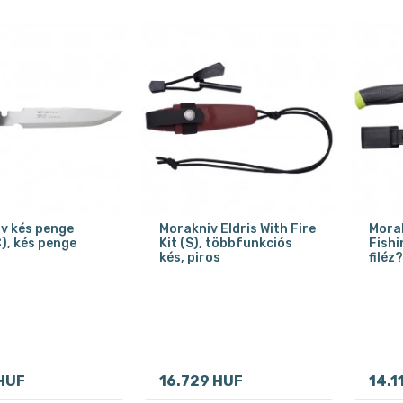
v kés penge
Morakniv Eldris With Fire
Mora
C), kés penge
Kit (S), többfunkciós
Fishin
kés, piros
filéz
HUF
16.729 HUF
14.1