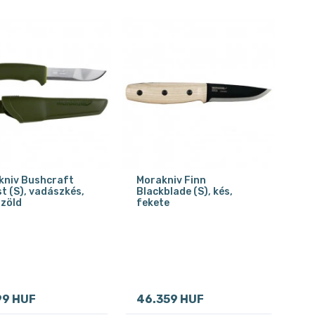
kniv Bushcraft
Morakniv Finn
t (S), vadászkés,
Blackblade (S), kés,
zöld
fekete
99 HUF
46.359 HUF