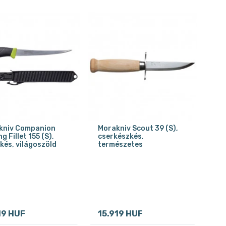
kniv Companion
Morakniv Scout 39 (S),
g Fillet 155 (S),
cserkészkés,
?kés, világoszöld
természetes
19 HUF
15.919 HUF