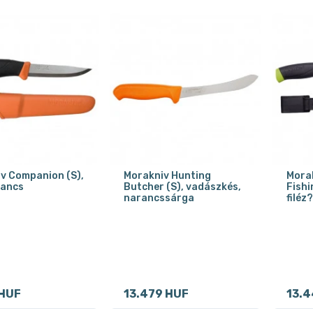
v Companion (S),
Morakniv Hunting
Mora
rancs
Butcher (S), vadászkés,
Fishi
narancssárga
filéz
 HUF
13.479 HUF
13.4