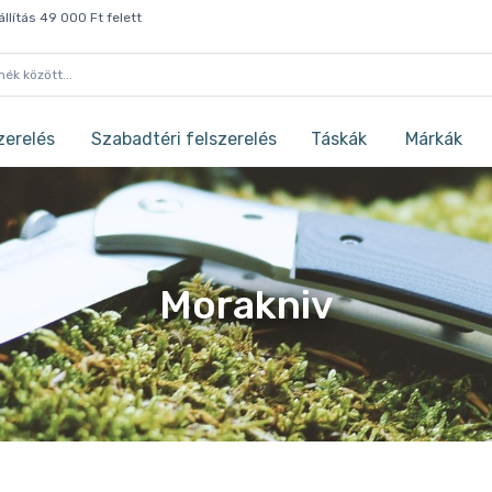
llítás 49 000 Ft felett
zerelés
Szabadtéri felszerelés
Táskák
Márkák
Morakniv