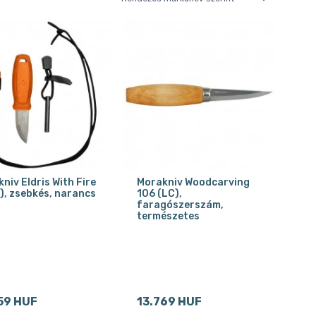
niv Eldris With Fire
Morakniv Woodcarving
S), zsebkés, narancs
106 (LC),
faragószerszám,
természetes
59 HUF
13.769 HUF