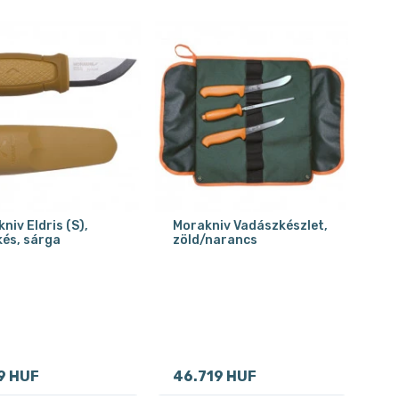
niv Eldris (S),
Morakniv Vadászkészlet,
és, sárga
zöld/narancs
9 HUF
46.719 HUF