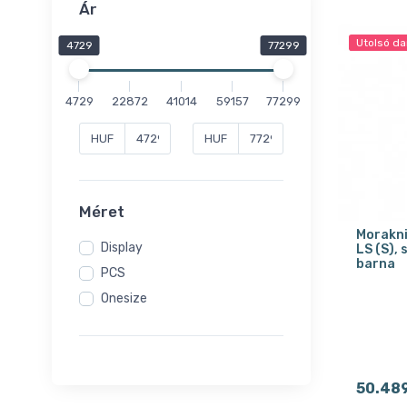
Ár
Utolsó da
4729
77299
4729
22872
41014
59157
77299
HUF
HUF
Méret
Morakni
Display
LS (S), 
barna
PCS
Onesize
50.48