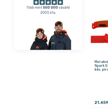
Több mint
500 000
vásárló
2003 óta.
Morakn
Spark E
kés, pir
21.45