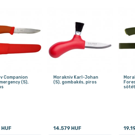
iv Companion
Morakniv Karl-Johan
Mora
mergency (S),
(S), gombakés, piros
Fores
os
sötét
9 HUF
14.579 HUF
19.1