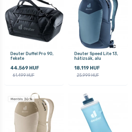
Deuter Duffel Pro 90,
Deuter Speed Lite 13,
fekete
hátizsák, alu
44.569 HUF
18.119 HUF
61.499 HUF
25.999 HUF
Mentés 30 %