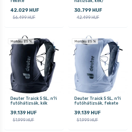
fekete
hátizsák, kék/
42.029 HUF
30.799 HUF
56.499 HUF
42.499 HUF
Mentés 25 %
Mentés 25 %
Deuter Traick 5 SL, n?i
Deuter Traick 5 SL, n?i
futóhátizsák, kék
futóhátizsák, fekete
39.139 HUF
39.139 HUF
51.999 HUF
51.999 HUF