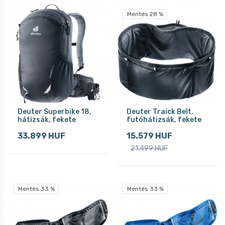
Mentés 28 %
Deuter Superbike 18,
Deuter Traick Belt,
hátizsák, fekete
futóhátizsák, fekete
33.899 HUF
15.579 HUF
21.499 HUF
Mentés 33 %
Mentés 33 %