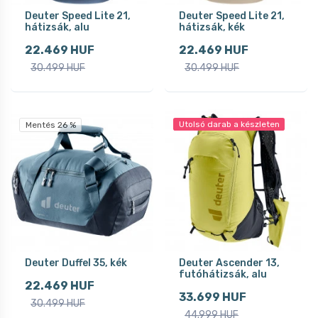
Deuter Speed Lite 21,
Deuter Speed Lite 21,
hátizsák, alu
hátizsák, kék
22.469 HUF
22.469 HUF
30.499 HUF
30.499 HUF
Utolsó darab a készleten
Mentés 26 %
Deuter Duffel 35, kék
Deuter Ascender 13,
futóhátizsák, alu
22.469 HUF
33.699 HUF
30.499 HUF
44.999 HUF