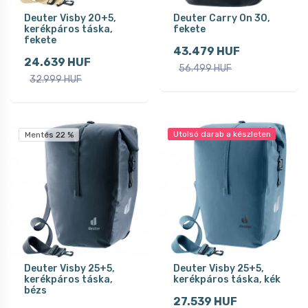
Deuter Visby 20+5,
Deuter Carry On 30,
kerékpáros táska,
fekete
fekete
43.479 HUF
24.639 HUF
56.499 HUF
32.999 HUF
Utolsó darab a készleten
Mentés 22 %
Deuter Visby 25+5,
Deuter Visby 25+5,
kerékpáros táska,
kerékpáros táska, kék
bézs
27.539 HUF