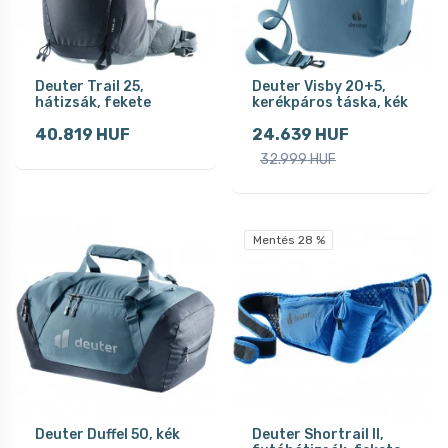
Deuter Trail 25,
Deuter Visby 20+5,
hátizsák, fekete
kerékpáros táska, kék
40.819 HUF
24.639 HUF
32.999 HUF
Mentés 28 %
Deuter Duffel 50, kék
Deuter Shortrail II,