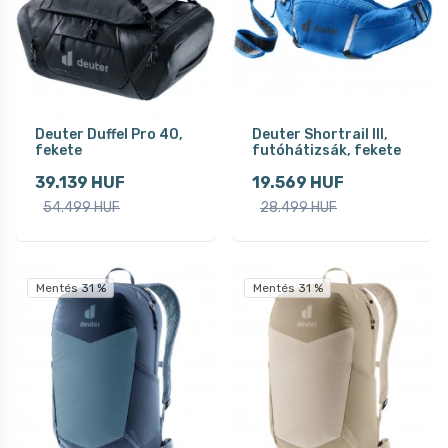
Deuter Duffel Pro 40,
Deuter Shortrail III,
fekete
futóhátizsák, fekete
39.139 HUF
19.569 HUF
54.499 HUF
28.499 HUF
Mentés 31 %
Mentés 31 %