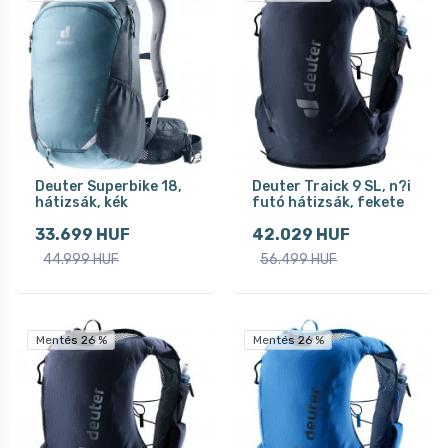
Deuter Superbike 18,
Deuter Traick 9 SL, n?i
hátizsák, kék
futó hátizsák, fekete
33.699 HUF
42.029 HUF
44.999 HUF
56.499 HUF
Mentés 26 %
Mentés 26 %