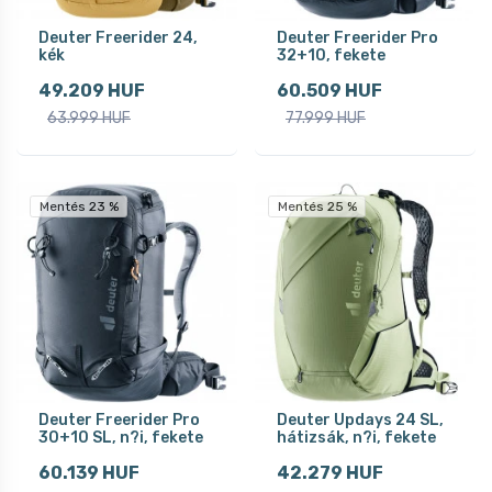
Deuter Freerider 24,
Deuter Freerider Pro
kék
32+10, fekete
49.209 HUF
60.509 HUF
63.999 HUF
77.999 HUF
Mentés 23 %
Mentés 25 %
Deuter Freerider Pro
Deuter Updays 24 SL,
30+10 SL, n?i, fekete
hátizsák, n?i, fekete
60.139 HUF
42.279 HUF