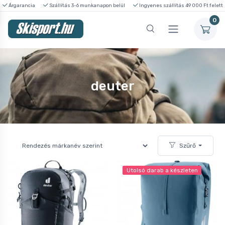
Árgarancia
Szállítás 3-6 munkanapon belül
Ingyenes szállítás 49 000 Ft felett
0
deuter
Szűrő
Utolsó darab a készleten