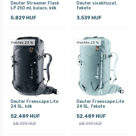
Deuter Streamer Flask
Deuter sisakhuzat,
LP 250 ml, kulacs, kék
fekete
5.829 HUF
3.539 HUF
Mentés 23 %
Mentés 23 %
Deuter Freescape Lite
Deuter Freescape Lite
24 SL, kék
24 SL, fekete
52.489 HUF
52.489 HUF
68.499 HUF
68.499 HUF