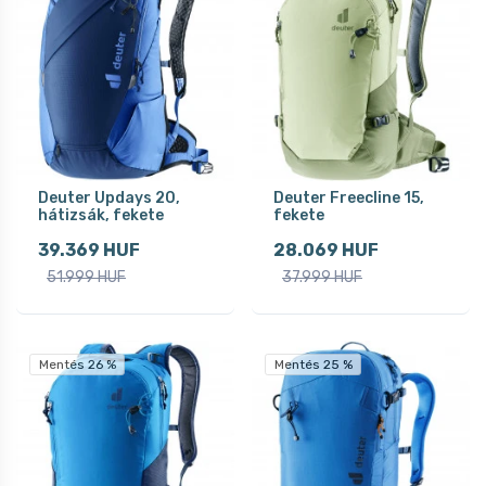
Deuter Updays 20,
Deuter Freecline 15,
hátizsák, fekete
fekete
39.369 HUF
28.069 HUF
51.999 HUF
37.999 HUF
Mentés 26 %
Mentés 25 %