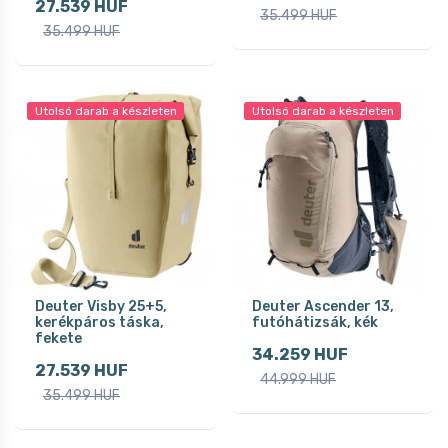
27.539 HUF
35.499 HUF
35.499 HUF
Utolsó darab a készleten
Utolsó darab a készleten
Deuter Visby 25+5,
Deuter Ascender 13,
kerékpáros táska,
futóhátizsák, kék
fekete
34.259 HUF
27.539 HUF
44.999 HUF
35.499 HUF