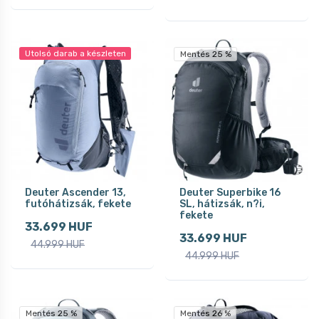
Utolsó darab a készleten
Mentés 25 %
Deuter Ascender 13,
Deuter Superbike 16
futóhátizsák, fekete
SL, hátizsák, n?i,
fekete
33.699 HUF
33.699 HUF
44.999 HUF
44.999 HUF
Mentés 25 %
Mentés 26 %