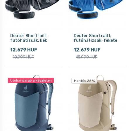
Deuter Shortrail I,
Deuter Shortrail I,
futóhátizsák, kék
futóhátizsák, fekete
12.679 HUF
12.679 HUF
18.999 HUF
18.999 HUF
Utolsó darab a készleten
Mentés 26 %