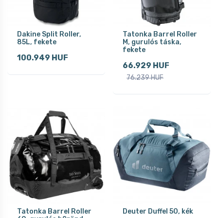
Dakine Split Roller,
Tatonka Barrel Roller
85L, fekete
M, gurulós táska,
fekete
100.949 HUF
66.929 HUF
76.239 HUF
Tatonka Barrel Roller
Deuter Duffel 50, kék