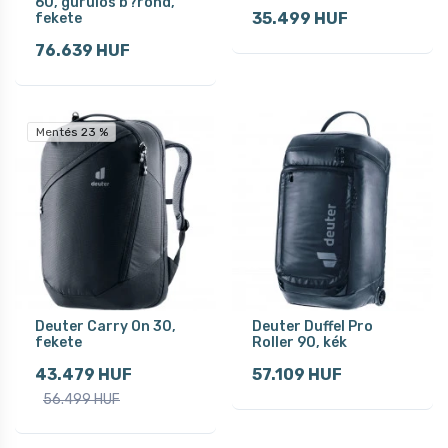
60, gurulós b?rönd,
35.499 HUF
fekete
76.639 HUF
Mentés 23 %
Deuter Carry On 30,
Deuter Duffel Pro
fekete
Roller 90, kék
43.479 HUF
57.109 HUF
56.499 HUF