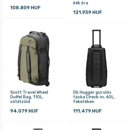
kék óra
108.809 HUF
121.959 HUF
Scott Travel Wheel
Db Hugger gurulós
Duffel Bag, 110L,
táska Check-in, 60L,
sötétzöld
feketében
94.079 HUF
111.479 HUF