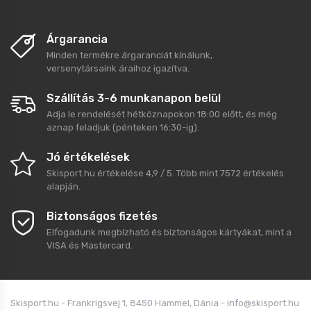
Árgarancia
Minden termékre árgaranciát kínálunk,
versenytársaink áraihoz igazítva.
Szállítás 3-6 munkanapon belül
Adja le rendelését hétköznapokon 18:00 előtt, és még
aznap feladjuk (pénteken 16:30-ig).
Jó értékelések
Skisport.hu
értékelése
4,9
/
5
. Több mint
7572
értékelés
alapján.
Biztonságos fizetés
Elfogadunk megbízható és biztonságos kártyákat, mint a
VISA és Mastercard.
Skisport.hu - Frankrigsvej 1, 8450 Hammel, Dánia - info@skisport.hu