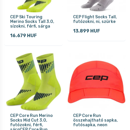
CEP Ski Touring
CEP Flight Socks Tall,
Merino Socks Tall 3.0,
futózokni, ni, szürke
sízokni, férfi, sárga
13.899 HUF
16.679 HUF
CEP Core Run Merino
CEP Core Run
Socks Mid Cut 3.0,
összehajtható sapka,
futózokni, férfi,
futósapka, neon
sárgCEP Core Run