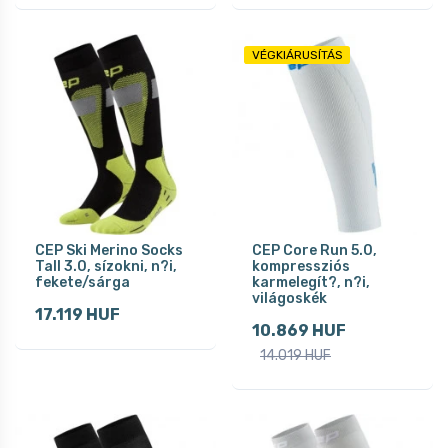
VÉGKIÁRUSÍTÁS
CEP Ski Merino Socks
CEP Core Run 5.0,
Tall 3.0, sízokni, n?i,
kompressziós
fekete/sárga
karmelegít?, n?i,
világoskék
17.119 HUF
10.869 HUF
14.019 HUF