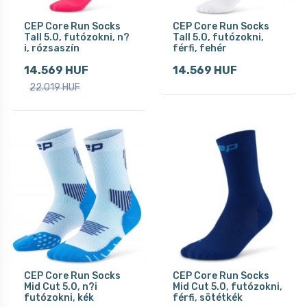
CEP Core Run Socks
CEP Core Run Socks
Tall 5.0, futózokni, n?
Tall 5.0, futózokni,
i, rózsaszín
férfi, fehér
14.569 HUF
14.569 HUF
22.019 HUF
CEP Core Run Socks
CEP Core Run Socks
Mid Cut 5.0, n?i
Mid Cut 5.0, futózokni,
futózokni, kék
férfi, sötétkék