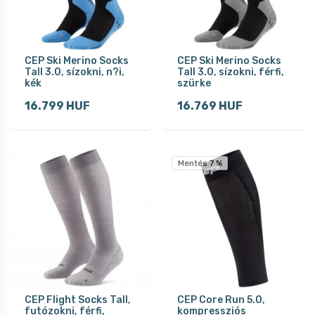
CEP Ski Merino Socks
CEP Ski Merino Socks
Tall 3.0, sízokni, n?i,
Tall 3.0, sízokni, férfi,
kék
szürke
16.799 HUF
16.769 HUF
Mentés 7 %
CEP Flight Socks Tall,
CEP Core Run 5.0,
futózokni, férfi,
kompressziós