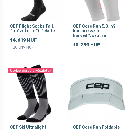
CEP Flight Socks Tall,
CEP Core Run 5.0, n?i
futózokni, n?i, fekete
kompressziós
karvéd?, szürke
14.619 HUF
10.239 HUF
20.019 HUF
Utolsó darab a készleten
CEP Ski Ultralight
CEP Core Run Foldable