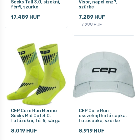
Socks Tall 3.0, sízokni,
Visor, napellenz?,
férfi, szürke
szürke
17.489 HUF
7.289 HUF
7.299 HUF
CEP Core Run Merino
CEP Core Run
Socks Mid Cut 3.0,
összehajtható sapka,
futózokni, férfi, sárga
futósapka, szürke
8.019 HUF
8.919 HUF