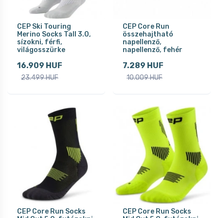
CEP Ski Touring
CEP Core Run
Merino Socks Tall 3.0,
összehajtható
sízokni, férfi,
napellenző,
világosszürke
napellenző, fehér
16.909 HUF
7.289 HUF
23.499 HUF
10.009 HUF
CEP Core Run Socks
CEP Core Run Socks