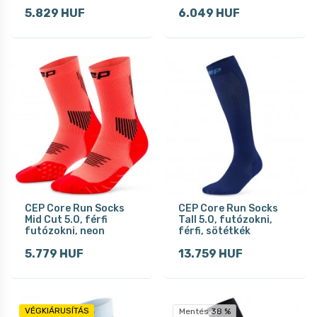
5.829 HUF
6.049 HUF
CEP Core Run Socks
CEP Core Run Socks
Mid Cut 5.0, férfi
Tall 5.0, futózokni,
futózokni, neon
férfi, sötétkék
5.779 HUF
13.759 HUF
VÉGKIÁRUSÍTÁS
Mentés 38 %