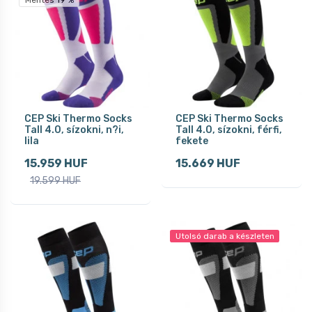
CEP Ski Thermo Socks
CEP Ski Thermo Socks
Tall 4.0, sízokni, n?i,
Tall 4.0, sízokni, férfi,
lila
fekete
15.959 HUF
15.669 HUF
19.599 HUF
Utolsó darab a készleten