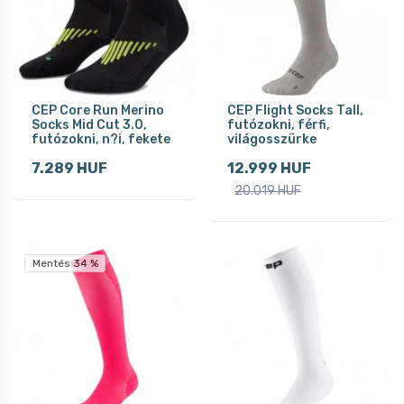
CEP Core Run Merino
CEP Flight Socks Tall,
Socks Mid Cut 3.0,
futózokni, férfi,
futózokni, n?i, fekete
világosszürke
7.289 HUF
12.999 HUF
20.019 HUF
Mentés 34 %