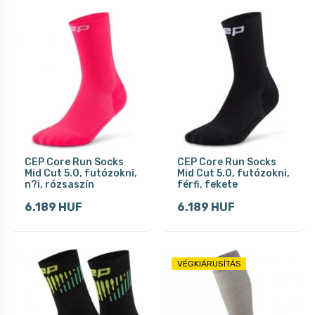
CEP Core Run Socks
CEP Core Run Socks
Mid Cut 5.0, futózokni,
Mid Cut 5.0, futózokni,
n?i, rózsaszín
férfi, fekete
6.189 HUF
6.189 HUF
VÉGKIÁRUSÍTÁS