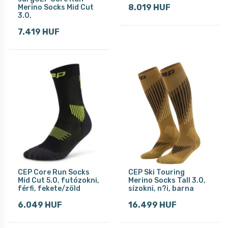
8.019 HUF
Merino Socks Mid Cut
3.0,
7.419 HUF
CEP Core Run Socks
CEP Ski Touring
Mid Cut 5.0, futózokni,
Merino Socks Tall 3.0,
férfi, fekete/zöld
sízokni, n?i, barna
6.049 HUF
16.499 HUF