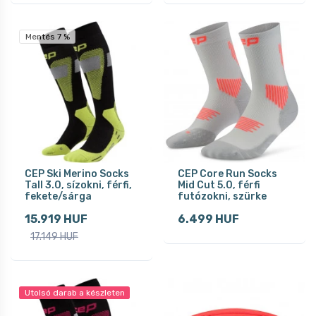
Mentés 7 %
CEP Ski Merino Socks
CEP Core Run Socks
Tall 3.0, sízokni, férfi,
Mid Cut 5.0, férfi
fekete/sárga
futózokni, szürke
15.919 HUF
6.499 HUF
17.149 HUF
Utolsó darab a készleten