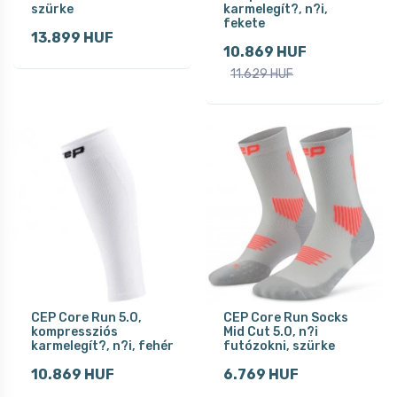
szürke
karmelegít?, n?i,
fekete
13.899 HUF
10.869 HUF
11.629 HUF
CEP Core Run 5.0,
CEP Core Run Socks
kompressziós
Mid Cut 5.0, n?i
karmelegít?, n?i, fehér
futózokni, szürke
10.869 HUF
6.769 HUF