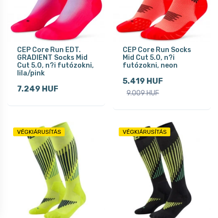
CEP Core Run EDT.
CEP Core Run Socks
GRADIENT Socks Mid
Mid Cut 5.0, n?i
Cut 5.0, n?i futózokni,
futózokni, neon
lila/pink
5.419 HUF
7.249 HUF
9.009 HUF
VÉGKIÁRUSÍTÁS
VÉGKIÁRUSÍTÁS