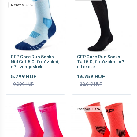
Mentés 36 %
CEP Core Run Socks
CEP Core Run Socks
Mid Cut 5.0, futózokni,
Tall 5.0, futózokni, n?
n?i, világoskék
i, fekete
5.799 HUF
13.759 HUF
9.009 HUF
22.019 HUF
Mentés 40 %