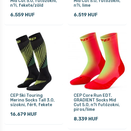
Mid Cut 5.0, futózokni,
Mid Cut 5.0, futózokni,
n?i, fekete/zöld
n?i, lime
6.559 HUF
6.519 HUF
CEP Ski Touring
CEP Core Run EDT.
Merino Socks Tall 3.0,
GRADIENT Socks Mid
sízokni, férfi, fekete
Cut 5.0, n?i futózokni,
piros/lime
16.679 HUF
8.339 HUF