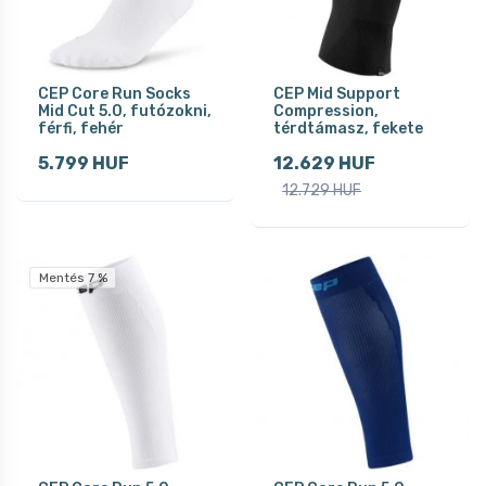
CEP Core Run Socks
CEP Mid Support
Mid Cut 5.0, futózokni,
Compression,
férfi, fehér
térdtámasz, fekete
5.799 HUF
12.629 HUF
12.729 HUF
Mentés 7 %