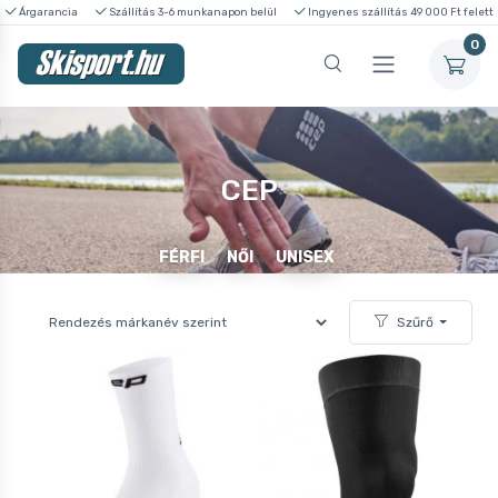
Árgarancia
Szállítás 3-6 munkanapon belül
Ingyenes szállítás 49 000 Ft felett
0
CEP
FÉRFI
NŐI
UNISEX
Szűrő