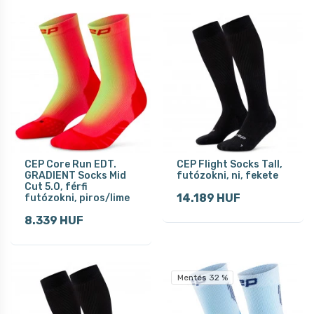
CEP Core Run EDT.
CEP Flight Socks Tall,
GRADIENT Socks Mid
futózokni, ni, fekete
Cut 5.0, férfi
14.189 HUF
futózokni, piros/lime
8.339 HUF
Mentés 32 %