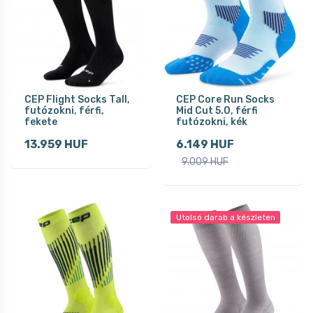
CEP Flight Socks Tall,
CEP Core Run Socks
futózokni, férfi,
Mid Cut 5.0, férfi
fekete
futózokni, kék
13.959 HUF
6.149 HUF
9.009 HUF
Utolsó darab a készleten