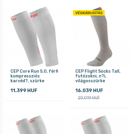
VÉGKIÁRUSÍTÁS
CEP Core Run 5.0, férfi
CEP Flight Socks Tall,
kompressziós
futózokni, n?i,
karvéd?, szürke
világosszürke
11.399 HUF
16.039 HUF
20.019 HUF