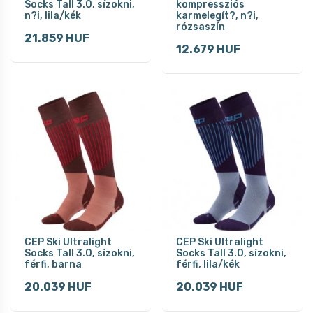
Socks Tall 3.0, sízokni,
kompressziós
n?i, lila/kék
karmelegít?, n?i,
rózsaszín
21.859 HUF
12.679 HUF
CEP Ski Ultralight
CEP Ski Ultralight
Socks Tall 3.0, sízokni,
Socks Tall 3.0, sízokni,
férfi, barna
férfi, lila/kék
20.039 HUF
20.039 HUF