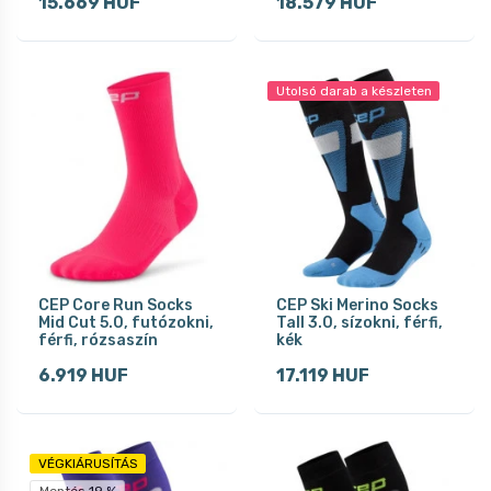
15.669 HUF
18.579 HUF
Utolsó darab a készleten
CEP Core Run Socks
CEP Ski Merino Socks
Mid Cut 5.0, futózokni,
Tall 3.0, sízokni, férfi,
férfi, rózsaszín
kék
6.919 HUF
17.119 HUF
VÉGKIÁRUSÍTÁS
Mentés 19 %