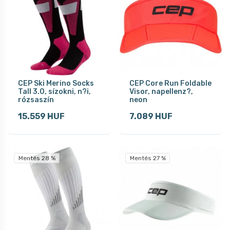
CEP Ski Merino Socks
CEP Core Run Foldable
Tall 3.0, sízokni, n?i,
Visor, napellenz?,
rózsaszín
neon
15.559 HUF
7.089 HUF
Mentés 28 %
Mentés 27 %