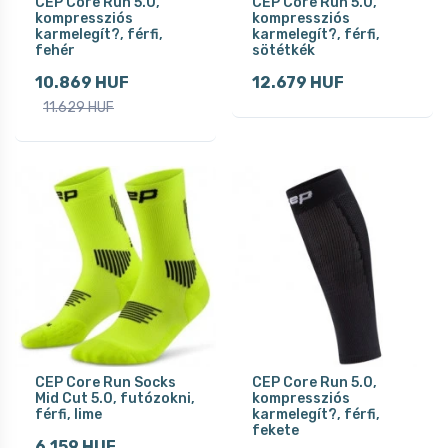
CEP Core Run 5.0,
CEP Core Run 5.0,
kompressziós
kompressziós
karmelegít?, férfi,
karmelegít?, férfi,
fehér
sötétkék
10.869 HUF
12.679 HUF
11.629 HUF
CEP Core Run Socks
CEP Core Run 5.0,
Mid Cut 5.0, futózokni,
kompressziós
férfi, lime
karmelegít?, férfi,
fekete
6.159 HUF