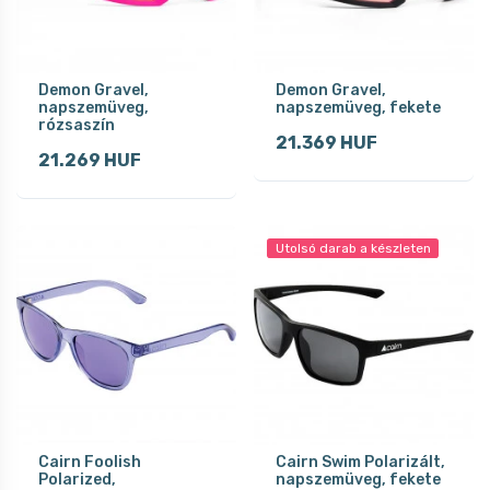
Demon Gravel,
Demon Gravel,
napszemüveg,
napszemüveg, fekete
rózsaszín
21.369 HUF
21.269 HUF
Utolsó darab a készleten
Cairn Foolish
Cairn Swim Polarizált,
Polarized,
napszemüveg, fekete