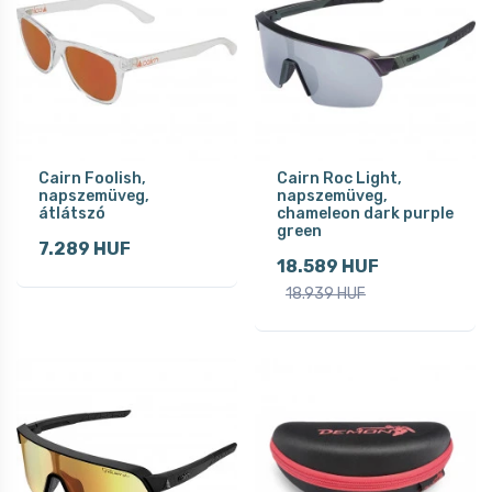
Cairn Foolish,
Cairn Roc Light,
napszemüveg,
napszemüveg,
átlátszó
chameleon dark purple
green
7.289 HUF
18.589 HUF
18.939 HUF