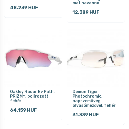
mat havanna
48.239 HUF
12.389 HUF
Oakley Radar Ev Path,
Demon Tiger
PRIZM™, polírozott
Photochromic,
fehér
napszemüveg
olvasómezővel, fehér
64.159 HUF
31.339 HUF