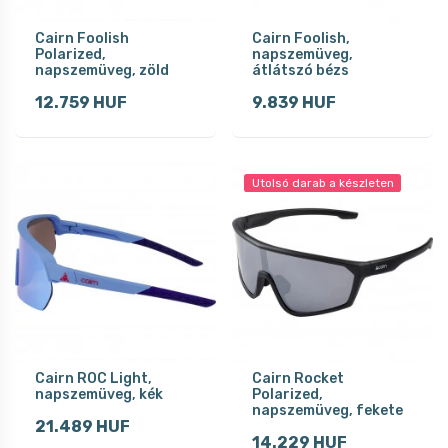
Cairn Foolish
Cairn Foolish,
Polarized,
napszemüveg,
napszemüveg, zöld
átlátszó bézs
12.759 HUF
9.839 HUF
Utolsó darab a készleten
Cairn ROC Light,
Cairn Rocket
napszemüveg, kék
Polarized,
napszemüveg, fekete
21.489 HUF
14.229 HUF