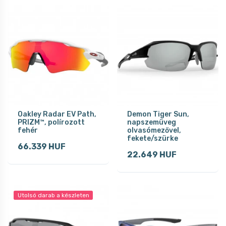
Oakley Radar EV Path,
Demon Tiger Sun,
PRIZM™, polírozott
napszemüveg
fehér
olvasómezővel,
fekete/szürke
66.339 HUF
22.649 HUF
Utolsó darab a készleten