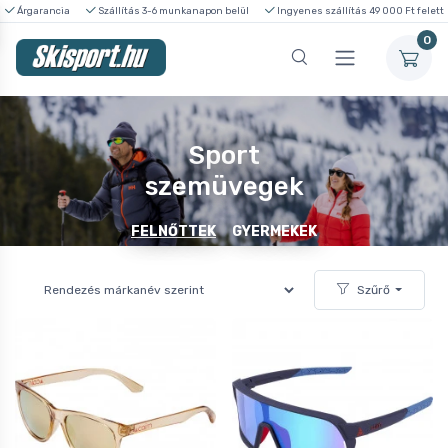
Árgarancia
Szállítás 3-6 munkanapon belül
Ingyenes szállítás 49 000 Ft felett
0
Sport
szemüvegek
FELNŐTTEK
GYERMEKEK
Szűrő