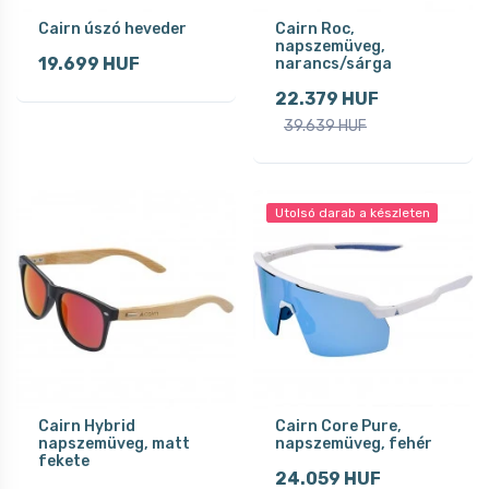
Cairn úszó heveder
Cairn Roc,
napszemüveg,
19.699 HUF
narancs/sárga
22.379 HUF
39.639 HUF
Utolsó darab a készleten
Cairn Hybrid
Cairn Core Pure,
napszemüveg, matt
napszemüveg, fehér
fekete
24.059 HUF