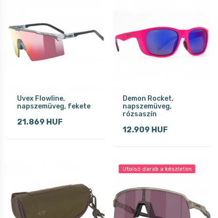
Uvex Flowline,
Demon Rocket,
napszemüveg, fekete
napszemüveg,
rózsaszín
21.869 HUF
12.909 HUF
Utolsó darab a készleten