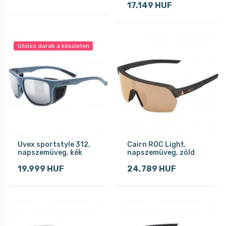
17.149 HUF
Utolsó darab a készleten
Uvex sportstyle 312,
Cairn ROC Light,
napszemüveg, kék
napszemüveg, zöld
19.999 HUF
24.789 HUF