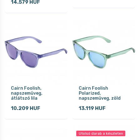
14.579 HUF
Cairn Foolish,
Cairn Foolish
napszemüveg,
Polarized,
átlátszó lila
napszemüveg, zöld
10.209 HUF
13.119 HUF
Utolsó darab a készleten