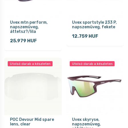
Uvex mtn perform,
Uvex sportstyle 233 P,
napszemüveg,
napszemüveg, fekete
áttetsz?/lila
12.759 HUF
25.979 HUF
Utolsó darab a készleten
Utolsó darab a készleten
POC Devour Mid spare
Uvex skyryse,
lens, clear
napszemüveg,