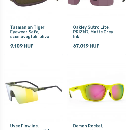
Tasmanian Tiger
Oakley Sutro Lite,
Eyewear Safe,
PRIZM?, Matte Grey
szemüvegtok, olíva
Ink
9.109 HUF
67.019 HUF
Uvex Flowline,
Demon Rocket,