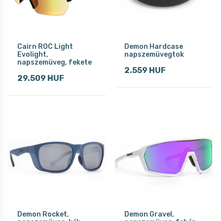
Cairn ROC Light
Demon Hardcase
Evolight,
napszemüvegtok
napszemüveg, fekete
2.559 HUF
29.509 HUF
Demon Rocket,
Demon Gravel,