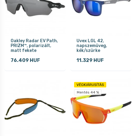
Oakley Radar EV Path,
Uvex LGL 42,
PRIZM™, polarizált,
napszemüveg,
matt fekete
kék/szürke
76.409 HUF
11.329 HUF
VÉGKIÁRUSÍTÁS
Mentés 44 %