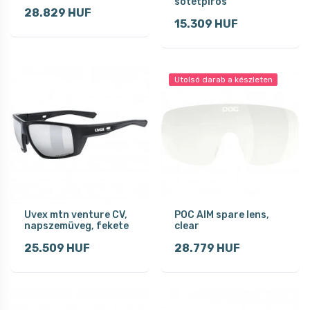
sötétpiros
28.829 HUF
15.309 HUF
Utolsó darab a készleten
Uvex mtn venture CV,
POC AIM spare lens,
napszemüveg, fekete
clear
25.509 HUF
28.779 HUF