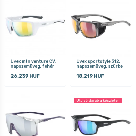
Uvex mtn venture CV,
Uvex sportstyle 312,
napszemüveg, fehér
napszemüveg, szürke
26.239 HUF
18.219 HUF
Utolsó darab a készleten