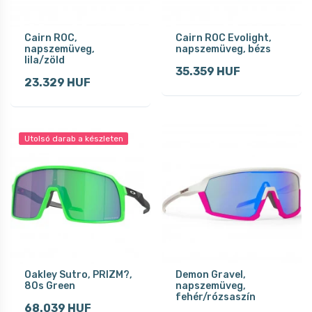
Cairn ROC,
Cairn ROC Evolight,
napszemüveg,
napszemüveg, bézs
lila/zöld
35.359 HUF
23.329 HUF
Utolsó darab a készleten
Oakley Sutro, PRIZM?,
Demon Gravel,
80s Green
napszemüveg,
fehér/rózsaszín
68.039 HUF