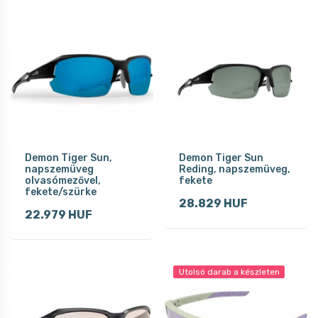
Demon Tiger Sun,
Demon Tiger Sun
napszemüveg
Reding, napszemüveg,
olvasómezővel,
fekete
fekete/szürke
28.829 HUF
22.979 HUF
Utolsó darab a készleten