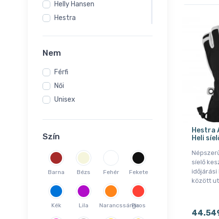
Helly Hansen
Hestra
Hummel
Kama
Nem
Leki
Férfi
Lenz
Női
Montane
Unisex
Ortovox
Reusch
Salomon
Hestra 
Szín
Heli síe
Scott
Népszer
Sealskinz
síelő kes
Vaude
időjárás
Barna
Bézs
Fehér
Fekete
között u
Zanier
Kék
Lila
Narancssárga
Piros
44.54