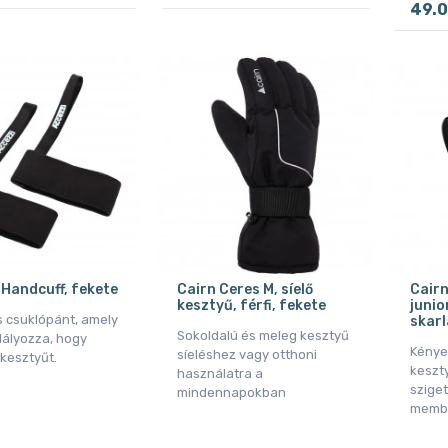
49.0
 Handcuff, fekete
Cairn Ceres M, síelő
Cairn
kesztyű, férfi, fekete
junior
s csuklópánt, amely
skar
Sokoldalú és meleg kesztyű
ályozza, hogy
Kénye
síeléshez vagy otthoni
 kesztyűt.
keszt
használatra a
sziget
mindennapokban
memb