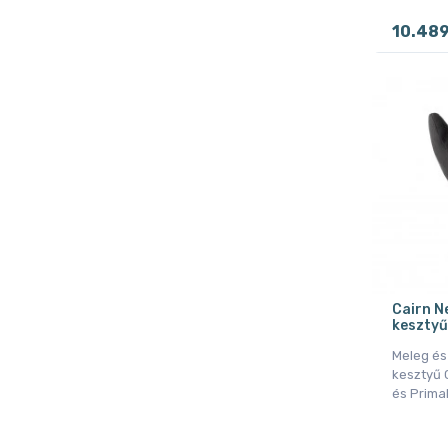
10.48
Cairn Ne
kesztyű,
Meleg és
kesztyű 
és Primal