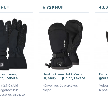
 HUF
6.929 HUF
43.
ons Lovas,
Hestra Gauntlet CZone
Cairn
?, , fekete
Jr, síelő ujj, junior, fekete
gyere
 vízálló síelő
Kényelmes és praktikus
Meleg 
ergonomikus
sícipő
tépőz
éssel és állítható