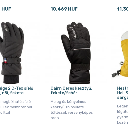
9 HUF
10.469 HUF
11.3
ige 2 C-Tex síelő
Cairn Ceres kesztyű,
Hest
 női, fekete
fekete/fehér
Heli S
sárg
 megbízható síelő
Meleg és kényelmes
Legen
C-Tex membránnal
kesztyű Thinsulate
légáte
ofttal
töltéssel, versenyképes
gyerm
áron
kezéh