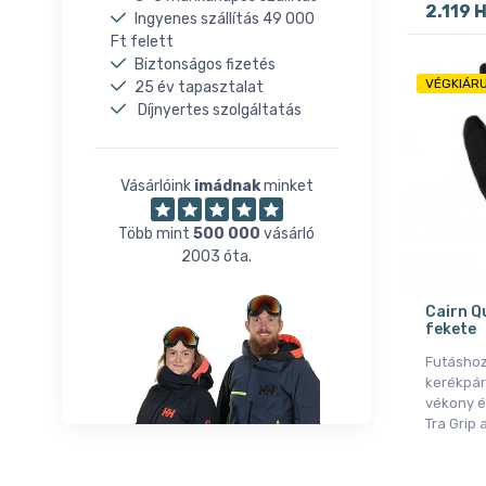
2.119 
Ingyenes szállítás 49 000
Ft felett
Biztonságos fizetés
VÉGKIÁRU
25 év tapasztalat
Díjnyertes szolgáltatás
Vásárlóink
imádnak
minket
Több mint
500 000
vásárló
2003 óta.
Cairn Q
fekete
Futáshoz
kerékpár
vékony é
Tra Grip