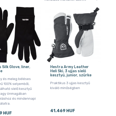
 Silk Glove, liner,
Hestra Army Leather
te
Heli Ski, 3 ujjas síelő
kesztyű, junior, szürke
y és meleg béléses
Praktikus 3 ujjas kesztyű
yű 100% selyemből,
kiváló minőségben
álható síelő kesztyű
 vagy önmagában
oláshoz és mindennapi
álatra.
41.469 HUF
9 HUF