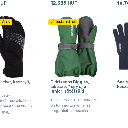
HUF
12.389 HUF
16.7
SÍTÁS
VÉGKIÁRUSÍTÁS
uicker, kesztyű,
Didriksons Biggles,
Seals
síkeszty? egy ujjal,
keszt
junior, sötétzöld
 vagy
Tartós és vízálló síbakancs
ozáshoz alkalmas
biztonsági zsinórral és
s meleg kesztyű. X-
megerősített részekkel.
 anyag