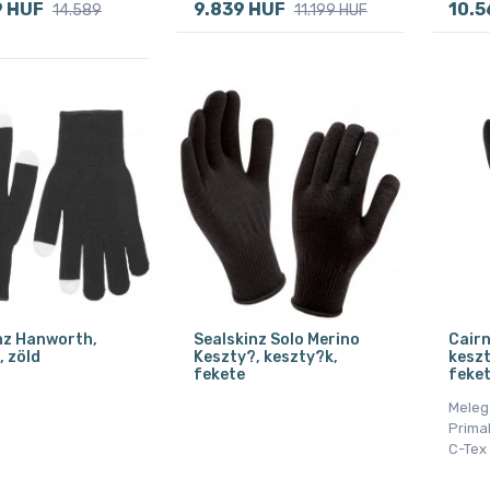
9 HUF
9.839 HUF
10.5
14.589
11.199 HUF
nz Hanworth,
Sealskinz Solo Merino
Cairn
, zöld
Keszty?, keszty?k,
keszt
fekete
feke
Meleg 
PrimaL
C-Tex