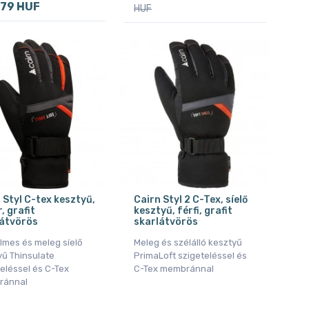
79 HUF
HUF
 Styl C-tex kesztyű,
Cairn Styl 2 C-Tex, síelő
, grafit
kesztyű, férfi, grafit
látvörös
skarlátvörös
lmes és meleg síelő
Meleg és szélálló kesztyű
yű Thinsulate
PrimaLoft szigeteléssel és
eléssel és C-Tex
C-Tex membránnal
ránnal