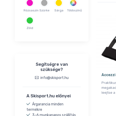
Rózsaszín
Szürke
Sárga
Többszínű
Zöld
Segítségre van
szüksége?
Accezzi
info@skisport.hu
Praktiku
megakad
leejtse a
A Skisport.hu előnyei
Árgarancia minden
termékre
3–6 munkanapos szállítás