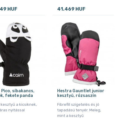
349 HUF
41.469 HUF
 Pico, síbakancs,
Hestra Gauntlet junior
k, fekete panda
kesztyű, rózsaszín
kesztyű a kicsiknek,
Fibrefill szigetelés és jó
áras nyitással
tapadású tenyér. Meleg,
mint a kesztyű