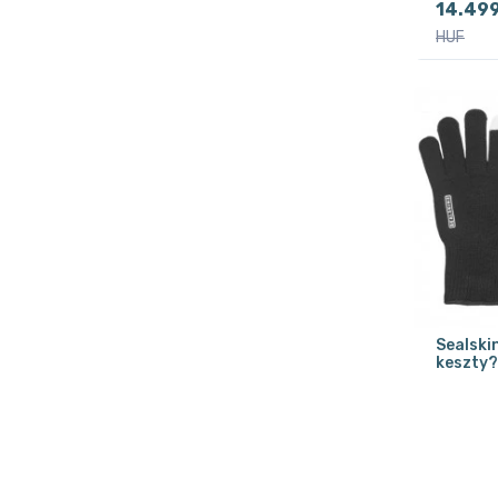
14.49
HUF
Sealski
keszty?