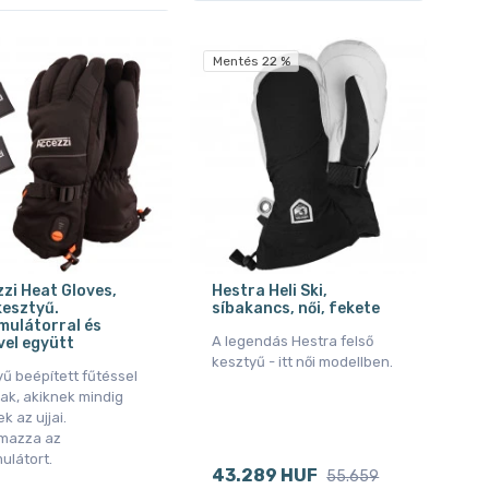
Mentés 22 %
zi Heat Gloves,
Hestra Heli Ski,
esztyű.
síbakancs, női, fekete
mulátorral és
A legendás Hestra felső
vel együtt
kesztyű - itt női modellben.
ű beépített fűtéssel
ak, akiknek mindig
k az ujjai.
lmazza az
ulátort.
43.289 HUF
55.659