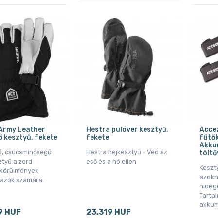
Army Leather
Hestra pulóver kesztyű,
Accez
lő kesztyű, fekete
fekete
fűtők
Akku
ű, csúcsminőségű
Hestra héjkesztyű - Véd az
töltő
ztyű a zord
eső és a hó ellen
Keszty
i körülmények
azokn
tazók számára.
hidege
Tarta
akkum
9 HUF
23.319 HUF