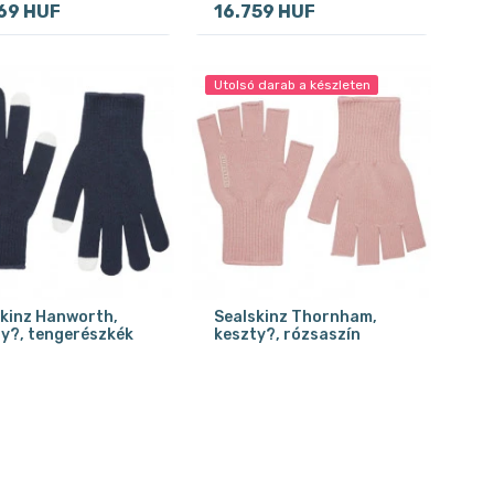
69 HUF
16.759 HUF
Utolsó darab a készleten
kinz Hanworth,
Sealskinz Thornham,
y?, tengerészkék
keszty?, rózsaszín