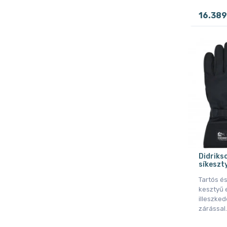
16.389
Didriks
síkeszty
Tartós és
kesztyű 
illeszked
zárással.