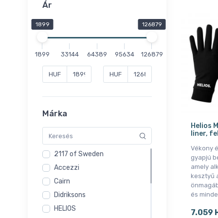
Ár
1899
126879
1899
33144
64389
95634
126879
HUF
HUF
Márka
Helios M
liner, f
Vékony é
2117 of Sweden
gyapjú b
amely al
Accezzi
kesztyű 
Cairn
önmagáb
Didriksons
és minde
HELIOS
7.059 