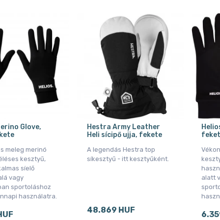
erino Glove,
Hestra Army Leather
Helios
ekete
Heli sícipő ujja, fekete
feke
s meleg merinó
A legendás Hestra top
Vékon
éléses kesztyű,
síkesztyű - itt kesztyűként.
keszt
kalmas síelő
haszn
alá vagy
alatt
an sportoláshoz
sport
nnapi használatra.
haszn
48.869 HUF
HUF
6.35