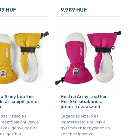
09 HUF
9.989 HUF
ra Army Leather
Hestra Army Leather
ki Jr, sícipő, junior,
Heli Ski, síbakancs,
a
junior, rózsaszínű
dás vízálló és
Legendás vízálló és
resztő síelőhüvely a
légáteresztő síhüvely a
ekek igényeihez és
gyermekek igényeihez és
ez igazítva
kezéhez igazítva