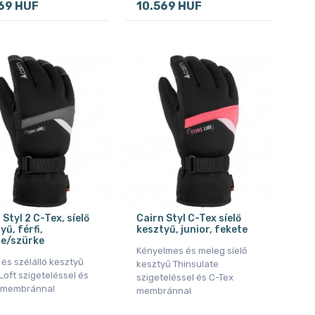
69 HUF
10.569 HUF
 Styl 2 C-Tex, síelő
Cairn Styl C-Tex síelő
yű, férfi,
kesztyű, junior, fekete
te/szürke
Kényelmes és meleg síelő
és szélálló kesztyű
kesztyű Thinsulate
oft szigeteléssel és
szigeteléssel és C-Tex
 membránnal
membránnal