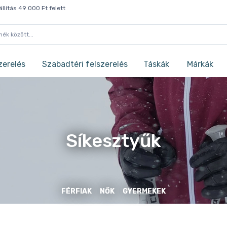
llítás 49 000 Ft felett
zerelés
Szabadtéri felszerelés
Táskák
Márkák
Síkesztyűk
FÉRFIAK
NŐK
GYERMEKEK