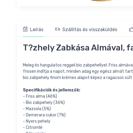
Leírás
Szállítás és visszaküldés
T?zhely Zabkása Almával, fa
Meleg és hangulatos reggeli bio zabpehellyel. Friss almáv
frissen indítja a napot, minden adag egy egész almát tar
bio zabpehely finom krémes alapot képez a ragacsos sült
Specifikációk és jellemzők:
- Friss alma (46%)
- Bio zabpehely (36%)
- Mazsola (5%)
- Demerara cukor (7%)
- Nyers pehely
- Citromlé