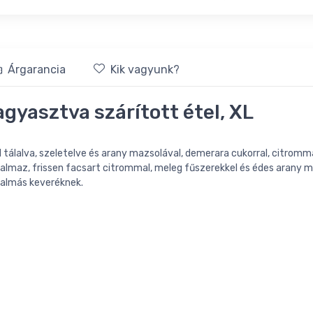
Árgarancia
Kik vagyunk?
gyasztva szárított étel, XL
al tálalva, szeletelve és arany mazsolával, demerara cukorral, citromm
talmaz, frissen facsart citrommal, meleg fűszerekkel és édes arany m
 almás keveréknek.