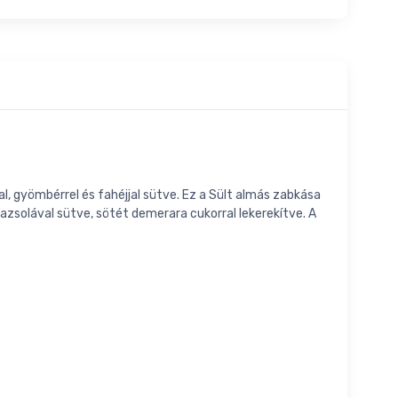
al, gyömbérrel és fahéjjal sütve. Ez a Sült almás zabkása
azsolával sütve, sötét demerara cukorral lekerekítve. A