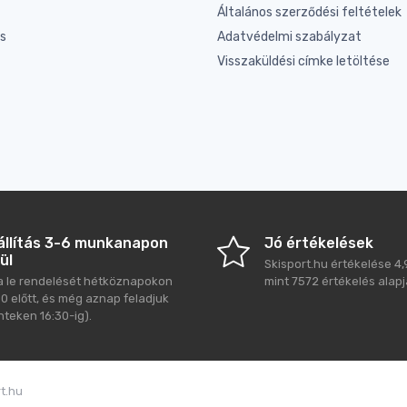
Általános szerződési feltételek
és
Adatvédelmi szabályzat
Visszaküldési címke letöltése
állítás 3-6 munkanapon
Jó értékelések
ül
Skisport.hu
értékelése
4,
a le rendelését hétköznapokon
mint
7572
értékelés alapj
00 előtt, és még aznap feladjuk
nteken 16:30-ig).
rt.hu