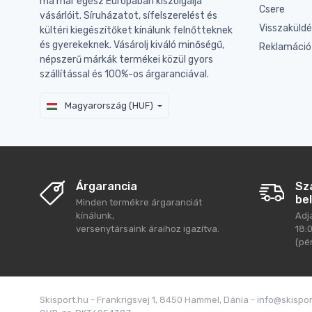
ma már egész Európában kiszolgálja
Csere
vásárlóit. Síruházatot, sífelszerelést és
Visszaküld
kültéri kiegészítőket kínálunk felnőtteknek
és gyerekeknek. Vásárolj kiváló minőségű,
Reklamáció
népszerű márkák termékei közül gyors
szállítással és 100%-os árgaranciával.
Magyarország (HUF)
Árgarancia
Sz
bel
Minden termékre árgaranciát
kínálunk,
Adj
versenytársaink áraihoz igazítva.
18:
(pé
Skisport.hu - Frankrigsvej 1, 8450 Hammel, Dánia - info@skispo