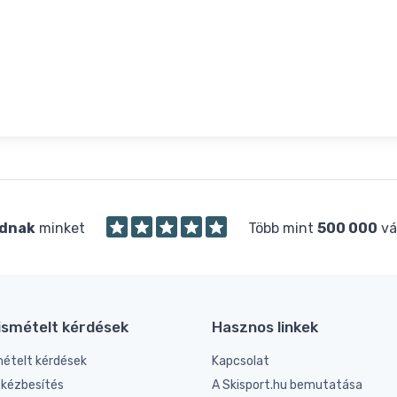
dnak
minket
Több mint
500 000
vá
ismételt kérdések
Hasznos linkek
mételt kérdések
Kapcsolat
s kézbesítés
A Skisport.hu bemutatása