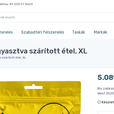
llítás 49 000 Ft felett
zerelés
Szabadtéri felszerelés
Táskák
Márkák
yasztva szárított étel, XL
szárított étel, XL
5.08
Bio zabkás
West 2020
Készle