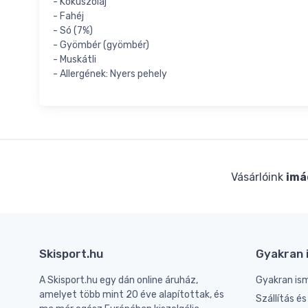
- Kókuszolaj
- Fahéj
- Só (7%)
- Gyömbér (gyömbér)
- Muskátli
- Allergének: Nyers pehely
Vásárlóink
imá
Skisport.hu
Gyakran 
A Skisport.hu egy dán online áruház,
Gyakran is
amelyet több mint 20 éve alapítottak, és
Szállítás é