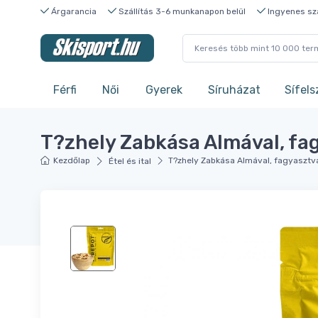
Árgarancia
Szállítás 3-6 munkanapon belül
Ingyenes szá
Férfi
Női
Gyerek
Síruházat
Sífels
T?zhely Zabkása Almával, fag
Kezdőlap
T?zhely Zabkása Almával, fagyasztva 
Étel és ital