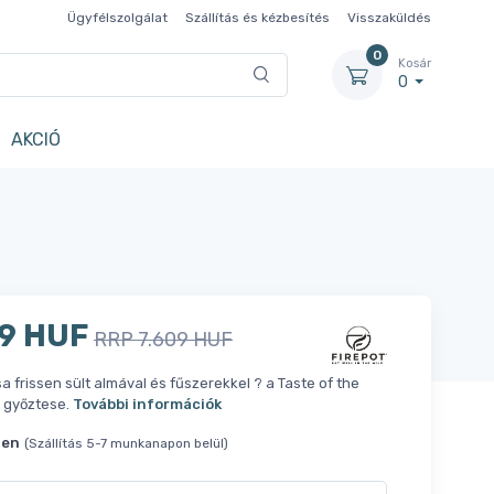
Ügyfélszolgálat
Szállítás és kézbesítés
Visszaküldés
0
Kosár
0
AKCIÓ
9 HUF
RRP 7.609 HUF
a frissen sült almával és fűszerekkel ? a Taste of the
 győztese.
További információk
ten
(Szállítás 5-7 munkanapon belül)