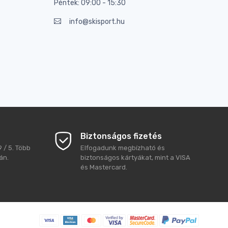
Péntek: 09:00 - 15:30
info@skisport.hu
Biztonságos fizetés
9
/
5
. Több
Elfogadunk megbízható és
án.
biztonságos kártyákat, mint a VISA
és Mastercard.