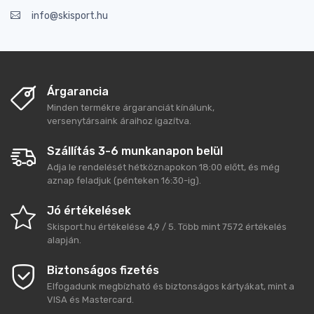
info@skisport.hu
Árgarancia
Minden termékre árgaranciát kínálunk,
versenytársaink áraihoz igazítva.
Szállítás 3-6 munkanapon belül
Adja le rendelését hétköznapokon 18:00 előtt, és még
aznap feladjuk (pénteken 16:30-ig).
Jó értékelések
Skisport.hu
értékelése
4,9
/
5
. Több mint
7572
értékelés
alapján.
Biztonságos fizetés
Elfogadunk megbízható és biztonságos kártyákat, mint a
VISA és Mastercard.