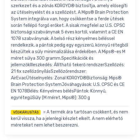
szerkezet és a zónás KOROYD® biztosítja, amely elősegíti
az ütéselnyelést és a szellőzést. A Mips® Brain Protection
System integrálva van, hogy csökkentse a ferde ütések
során fellépő forgó erőket. A sisak megfelel az U.S. CPSC
biztonsági szabványnak 5 éves kortól, valamint a CE EN
1078 szabványnak. A belső rész kényelmes béléssel
rendelkezik, a pántok pedig egy egyszerű, könnyű rétegből
készültek a súly minimalizálása érdekében. A Mips®-es M
méret súlya 300 gramm.Specifikációk és
jellemzőkIlleszkedés: Állítható tekerő rendszerSzellőzés:
21 fix szellőzőnyílásSzellőzőrendszer:
AirEvacÜtéselnyelés: Zonal KOROYD®Biztonság: Mips®
Brain Protection SystemJóváhagyások: U.S. CPSC és CE
EN 1078Bélés: Kényelmes bélésPántok: Könnyű,
egyrétegűSúly (M méret, Mips®): 300 g
= A termék ára tartósan csökkent, és nem
VÉGKIÁRUSÍTÁS
kerül vissza, ha a jelenlegi készlet elkelt. A nem elérhető
méreteket nem lehet beszerezni.