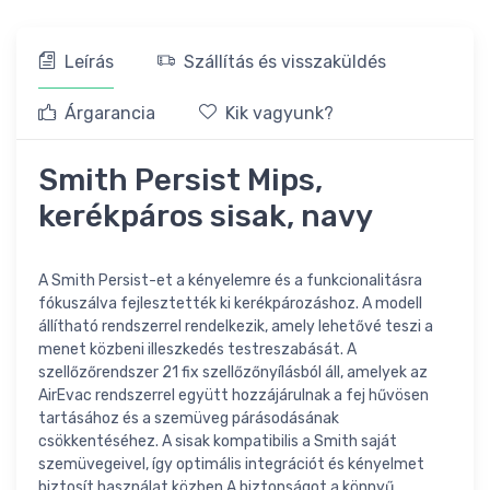
Leírás
Szállítás és visszaküldés
Árgarancia
Kik vagyunk?
Smith Persist Mips,
kerékpáros sisak, navy
A Smith Persist-et a kényelemre és a funkcionalitásra
fókuszálva fejlesztették ki kerékpározáshoz. A modell
állítható rendszerrel rendelkezik, amely lehetővé teszi a
menet közbeni illeszkedés testreszabását. A
szellőzőrendszer 21 fix szellőzőnyílásból áll, amelyek az
AirEvac rendszerrel együtt hozzájárulnak a fej hűvösen
tartásához és a szemüveg párásodásának
csökkentéséhez. A sisak kompatibilis a Smith saját
szemüvegeivel, így optimális integrációt és kényelmet
biztosít használat közben.A biztonságot a könnyű