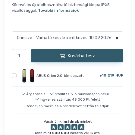
Könnyű és újrafelhasználható biztonsági lámpa IPX5
vízállósággal.
További információk
Kosárba tesz
+10.219 HUF
ABUS Orion 2.0, lámpaszett
Árgarancia
Szállítás 3-6 munkanapon belül
Ingyenes szállítás 49 000 Ft felett
Rendeljen most, és a rendelését hétfőn feladjuk.
Vásárlóink
imádnak
minket
Több mint
500 000
vásárló 2003 óta.