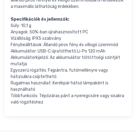
állandó piros fénnyel és villogó üzemmóddal is rendelkezik
a maximális láthatóság érdekében.
Specifikációk és jellemzők:
Súly: 10,1 g
Anyagok: 50%-ban újrahasznosított PC
Vízállóság: IPX5 szabvány
Fénybeállítások: Állandó piros fény és villogó üzemmód
Akkumulátor: USB-C újratölthető Li-Po 120 mAh
Akkumulátorkijelző: Az akkumulátor töltöttségi szintjét
mutatja
Egyszerű rögzítés: Fejpántra, futómellényre vagy
hátizsákra csíptethető
Rugalmas használat: Kerékpár hátsó lámpaként is
használható
Többfunkciós: Tépőzáras pánt a nyeregcsőre vagy sisakra
való rögzítéshez