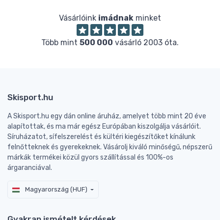
Vásárlóink
imádnak
minket
Több mint
500 000
vásárló 2003 óta.
Skisport.hu
A Skisport.hu egy dán online áruház, amelyet több mint 20 éve
alapítottak, és ma már egész Európában kiszolgálja vásárlóit.
Síruházatot, sífelszerelést és kültéri kiegészítőket kínálunk
felnőtteknek és gyerekeknek. Vásárolj kiváló minőségű, népszerű
márkák termékei közül gyors szállítással és 100%-os
árgaranciával.
Magyarország (HUF)
Gyakran ismételt kérdések