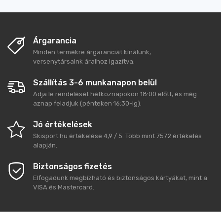
Árgarancia
Minden termékre árgaranciát kínálunk,
versenytársaink áraihoz igazítva.
Szállítás 3-6 munkanapon belül
Adja le rendelését hétköznapokon 18:00 előtt, és még
aznap feladjuk (pénteken 16:30-ig).
Jó értékelések
Skisport.hu
értékelése
4,9
/
5
. Több mint
7572
értékelés
alapján.
Biztonságos fizetés
Elfogadunk megbízható és biztonságos kártyákat, mint a
VISA és Mastercard.