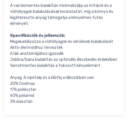
A varrásmentes kialakítás minimalizálja az irritáció és a
vízhólyagok kialakulásának kockázatát, míg a könnyű és
légáteresztő anyag támogatja a kényelmes futás
élményét.
Specifikációk és jellemzők:
Megakadályozza a vízhólyagok és sérülések kialakulását
Aktív életmódhoz tervezték
A láb anatómiájához igazodik
Jobbra/balra kialakítás az optimális illeszkedés érdekében
Varratmentes kialakítás a fokozott kényelemért
Anyag: A cipőtalp és a lábfej a lábszárban van:
20% Coolmax
17% poliészter
60% poliamid
3% elasztán