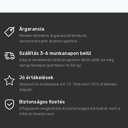
Árgarancia
Minden termékre árgaranciát kínálunk,
versenytársaink áraihoz igazítva.
Szállítás 3-6 munkanapon belül
Adja le rendelését hétköznapokon 18:00 előtt, és még
aznap feladjuk (pénteken 16:30-ig).
Jó értékelések
Skisport.hu
értékelése
4,9
/
5
. Több mint
7572
értékelés
alapján.
Biztonságos fizetés
Elfogadunk megbízható és biztonságos kártyákat, mint a
VISA és Mastercard.