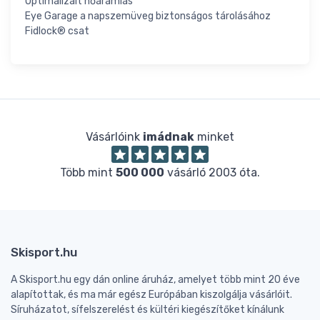
Optimalizált hőáramlás
Eye Garage a napszemüveg biztonságos tárolásához
Fidlock® csat
Vásárlóink
imádnak
minket
Több mint
500 000
vásárló 2003 óta.
Skisport.hu
A Skisport.hu egy dán online áruház, amelyet több mint 20 éve
alapítottak, és ma már egész Európában kiszolgálja vásárlóit.
Síruházatot, sífelszerelést és kültéri kiegészítőket kínálunk