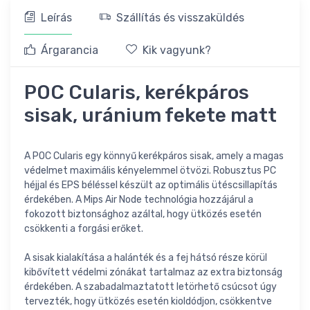
Leírás
Szállítás és visszaküldés
Árgarancia
Kik vagyunk?
POC Cularis, kerékpáros
sisak, uránium fekete matt
A POC Cularis egy könnyű kerékpáros sisak, amely a magas
védelmet maximális kényelemmel ötvözi. Robusztus PC
héjjal és EPS béléssel készült az optimális ütéscsillapítás
érdekében. A Mips Air Node technológia hozzájárul a
fokozott biztonsághoz azáltal, hogy ütközés esetén
csökkenti a forgási erőket.
A sisak kialakítása a halánték és a fej hátsó része körül
kibővített védelmi zónákat tartalmaz az extra biztonság
érdekében. A szabadalmaztatott letörhető csúcsot úgy
tervezték, hogy ütközés esetén kioldódjon, csökkentve