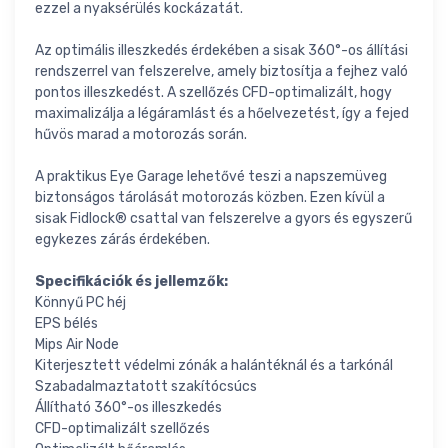
ezzel a nyaksérülés kockázatát.
Az optimális illeszkedés érdekében a sisak 360°-os állítási
rendszerrel van felszerelve, amely biztosítja a fejhez való
pontos illeszkedést. A szellőzés CFD-optimalizált, hogy
maximalizálja a légáramlást és a hőelvezetést, így a fejed
hűvös marad a motorozás során.
A praktikus Eye Garage lehetővé teszi a napszemüveg
biztonságos tárolását motorozás közben. Ezen kívül a
sisak Fidlock® csattal van felszerelve a gyors és egyszerű
egykezes zárás érdekében.
Specifikációk és jellemzők:
Könnyű PC héj
EPS bélés
Mips Air Node
Kiterjesztett védelmi zónák a halántéknál és a tarkónál
Szabadalmaztatott szakítócsúcs
Állítható 360°-os illeszkedés
CFD-optimalizált szellőzés