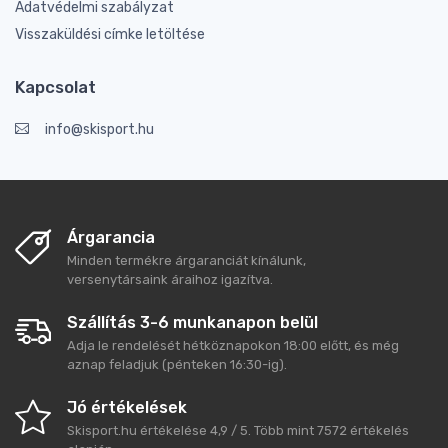
Adatvédelmi szabályzat
Visszaküldési címke letöltése
Kapcsolat
info@skisport.hu
Árgarancia
Minden termékre árgaranciát kínálunk,
versenytársaink áraihoz igazítva.
Szállítás 3-6 munkanapon belül
Adja le rendelését hétköznapokon 18:00 előtt, és még
aznap feladjuk (pénteken 16:30-ig).
Jó értékelések
Skisport.hu
értékelése
4,9
/
5
. Több mint
7572
értékelés