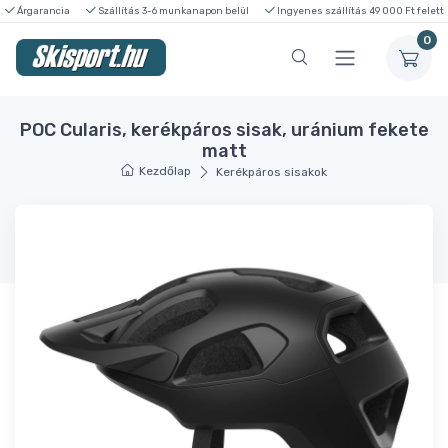
Árgarancia
Szállítás 3-6 munkanapon belül
Ingyenes szállítás 49 000 Ft felett
0
POC Cularis, kerékpáros sisak, uránium fekete
matt
Kezdőlap
Kerékpáros sisakok