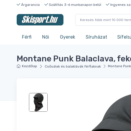
Árgarancia
Szállítás 3-6 munkanapon belül
Ingyenes szá
Férfi
Női
Gyerek
Síruházat
Sífels
Montane Punk Balaclava, fek
Kezdőlap
Montane Punk 
Csősálak és balaklávák férfiaknak