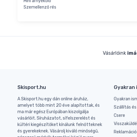
Mini árnyékoló
Szemellenző rés
Vásárlóink
imá
Skisport.hu
Gyakran 
A Skisport.hu egy dán online áruház,
Gyakran is
amelyet több mint 20 éve alapítottak, és
Szállítás é
ma már egész Európában kiszolgálja
Csere
vásárlóit. Síruházatot, sífelszerelést és
Visszaküld
kültéri kiegészítőket kínálunk felnőtteknek
és gyerekeknek. Vásárolj kiváló minőségű,
Reklamáció