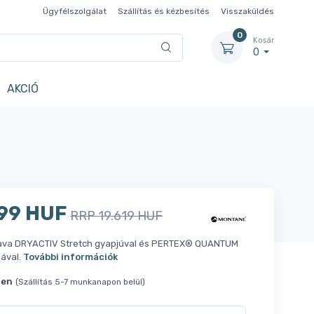
Ügyfélszolgálat
Szállítás és kézbesítés
Visszaküldés
0
Kosár
0
AKCIÓ
99 HUF
RRP 19.619 HUF
clava DRYACTIV Stretch gyapjúval és PERTEX® QUANTUM
iával.
További információk
ten
(Szállítás 5-7 munkanapon belül)