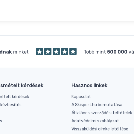
dnak
minket
Több mint
500 000
vá
ismételt kérdések
Hasznos linkek
mételt kérdések
Kapcsolat
s kézbesítés
A Skisport.hu bemutatása
Általános szerződési feltételek
és
Adatvédelmi szabályzat
Visszaküldési címke letöltése