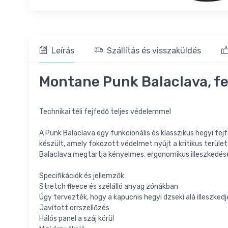
Leírás
Szállítás és visszaküldés
Montane Punk Balaclava, f
Technikai téli fejfedő teljes védelemmel
A Punk Balaclava egy funkcionális és klasszikus hegyi fe
készült, amely fokozott védelmet nyújt a kritikus terüle
Balaclava megtartja kényelmes, ergonomikus illeszkedését,
Specifikációk és jellemzők:
Stretch fleece és szélálló anyag zónákban
Úgy tervezték, hogy a kapucnis hegyi dzseki alá illeszked
Javított orrszellőzés
Hálós panel a száj körül