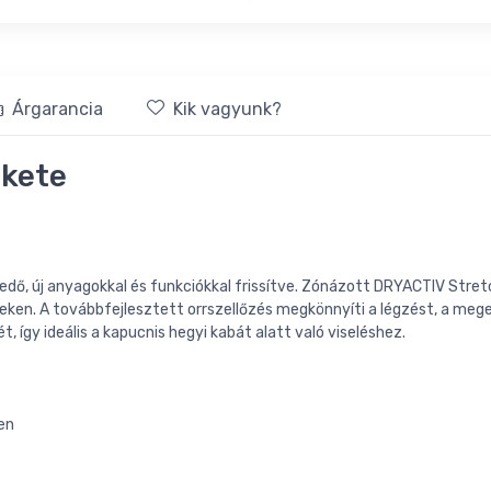
Árgarancia
Kik vagyunk?
ekete
jfedő, új anyagokkal és funkciókkal frissítve. Zónázott DRYACTIV St
teken. A továbbfejlesztett orrszellőzés megkönnyíti a légzést, a meg
 így ideális a kapucnis hegyi kabát alatt való viseléshez.
jen