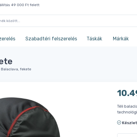
llítás 49 000 Ft felett
zerelés
Szabadtéri felszerelés
Táskák
Márkák
ete
Balaclava, fekete
10.4
Téli bala
technológ
Készle