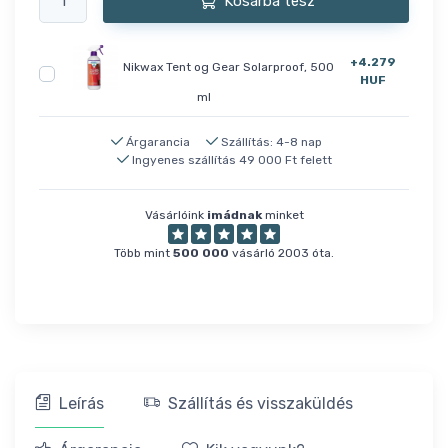
Kosárba tesz
+4.279
Nikwax Tent og Gear Solarproof, 500
HUF
ml
Árgarancia
Szállítás: 4-8 nap
Ingyenes szállítás 49 000 Ft felett
Vásárlóink
imádnak
minket
Több mint
500 000
vásárló 2003 óta.
Leírás
Szállítás és visszaküldés