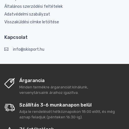
Általános szerződési feltételek
Adatvédelmi szabályzat
Visszaküldési címke letöltése
Kapcsolat
info@skisport.hu
Árgarancia
Minden termékre árgaranciát kínálunk,
versenytársaink áraihoz igazítva.
Szállítás 3-6 munkanapon belül
Adja le rendelését hétköznapokon 18:00 előtt, és még
aznap feladjuk (pénteken 16:30-ig).