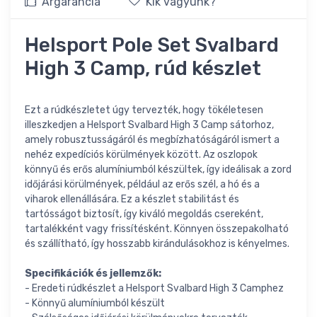
Árgarancia
Kik vagyunk?
Helsport Pole Set Svalbard
High 3 Camp, rúd készlet
Ezt a rúdkészletet úgy tervezték, hogy tökéletesen
illeszkedjen a Helsport Svalbard High 3 Camp sátorhoz,
amely robusztusságáról és megbízhatóságáról ismert a
nehéz expedíciós körülmények között. Az oszlopok
könnyű és erős alumíniumból készültek, így ideálisak a zord
időjárási körülmények, például az erős szél, a hó és a
viharok ellenállására. Ez a készlet stabilitást és
tartósságot biztosít, így kiváló megoldás csereként,
tartalékként vagy frissítésként. Könnyen összepakolható
és szállítható, így hosszabb kirándulásokhoz is kényelmes.
Specifikációk és jellemzők:
- Eredeti rúdkészlet a Helsport Svalbard High 3 Camphez
- Könnyű alumíniumból készült