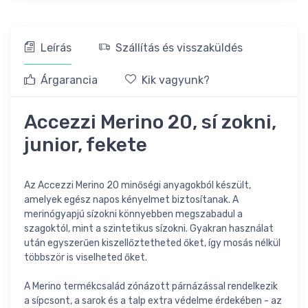
Leírás
Szállítás és visszaküldés
Árgarancia
Kik vagyunk?
Accezzi Merino 20, sí zokni,
junior, fekete
Az Accezzi Merino 20 minőségi anyagokból készült,
amelyek egész napos kényelmet biztosítanak. A
merinógyapjú sízokni könnyebben megszabadul a
szagoktól, mint a szintetikus sízokni. Gyakran használat
után egyszerűen kiszellőztetheted őket, így mosás nélkül
többször is viselheted őket.
A Merino termékcsalád zónázott párnázással rendelkezik
a sípcsont, a sarok és a talp extra védelme érdekében - az