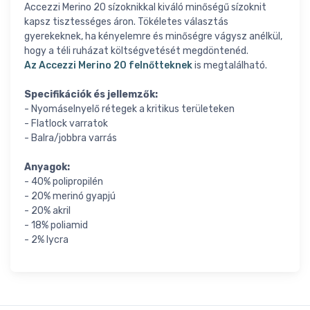
Accezzi Merino 20 sízoknikkal kiváló minőségű sízoknit
kapsz tisztességes áron. Tökéletes választás
gyerekeknek, ha kényelemre és minőségre vágysz anélkül,
hogy a téli ruházat költségvetését megdöntenéd.
Az Accezzi Merino 20 felnőtteknek
is megtalálható.
Specifikációk és jellemzők:
- Nyomáselnyelő rétegek a kritikus területeken
- Flatlock varratok
- Balra/jobbra varrás
Anyagok:
- 40% polipropilén
- 20% merinó gyapjú
- 20% akril
- 18% poliamid
- 2% lycra