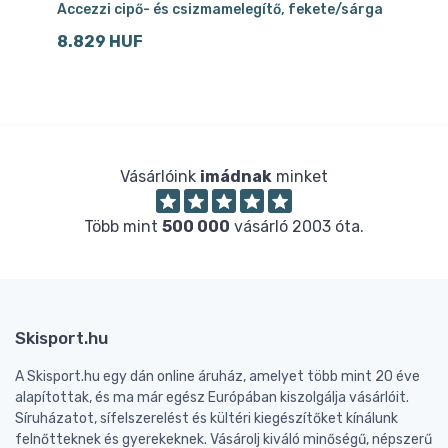
Accezzi cipő- és csizmamelegítő, fekete/sárga
Ac
8.829 HUF
2
Vásárlóink
imádnak
minket
Több mint
500 000
vásárló 2003 óta.
Skisport.hu
A Skisport.hu egy dán online áruház, amelyet több mint 20 éve
alapítottak, és ma már egész Európában kiszolgálja vásárlóit.
Síruházatot, sífelszerelést és kültéri kiegészítőket kínálunk
felnőtteknek és gyerekeknek. Vásárolj kiváló minőségű, népszerű