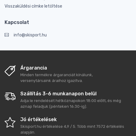
Visszaküldési címke letöltése
Kapcsolat
info@skisport.hu
Árgarancia
Minden termékre árgaranciát kínálunk,
versenytársaink áraihoz igazítva.
Szállítás 3-6 munkanapon belül
Adja le rendelését hétköznapokon 18:00 előtt, és még
aznap feladjuk (pénteken 16:30-ig).
Jó értékelések
Skisport.hu
értékelése
4,9
/
5
. Több mint
7572
értékelés
alapján.