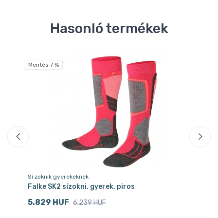
Hasonló termékek
Mentés 7 %
Sí zoknik gyerekeknek
Sí
Falke SK2 sízokni, gyerek, piros
Ca
p
5.829 HUF
6.239 HUF
9