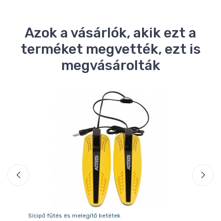
Azok a vásárlók, akik ezt a
terméket megvették, ezt is
megvásárolták
Sícipő fűtés és melegítő betétek
Sí 