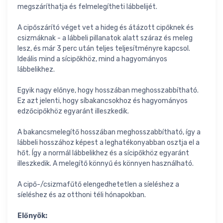
megszáríthatja és felmelegítheti lábbelijét.
A cipőszárító véget vet a hideg és átázott cipőknek és
csizmáknak - a lábbeli pillanatok alatt száraz és meleg
lesz, és már 3 perc után teljes teljesítményre kapcsol.
Ideális mind a sícipőkhöz, mind a hagyományos
lábbelikhez.
Egyik nagy előnye, hogy hosszában meghosszabbítható.
Ez azt jelenti, hogy síbakancsokhoz és hagyományos
edzőcipőkhöz egyaránt illeszkedik.
A bakancsmelegítő hosszában meghosszabbítható, így a
lábbeli hosszához képest a leghatékonyabban osztja el a
hőt. Így a normál lábbelikhez és a sícipőkhöz egyaránt
illeszkedik. A melegítő könnyű és könnyen használható.
A cipő-/csizmafűtő elengedhetetlen a síeléshez a
síeléshez és az otthoni téli hónapokban.
Előnyök: