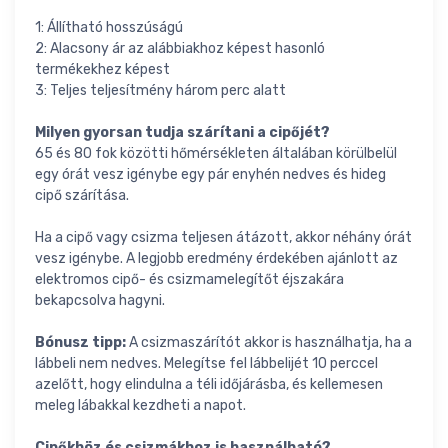
1: Állítható hosszúságú
2: Alacsony ár az alábbiakhoz képest hasonló
termékekhez képest
3: Teljes teljesítmény három perc alatt
Milyen gyorsan tudja szárítani a cipőjét?
65 és 80 fok közötti hőmérsékleten általában körülbelül
egy órát vesz igénybe egy pár enyhén nedves és hideg
cipő szárítása.
Ha a cipő vagy csizma teljesen átázott, akkor néhány órát
vesz igénybe. A legjobb eredmény érdekében ajánlott az
elektromos cipő- és csizmamelegítőt éjszakára
bekapcsolva hagyni.
Bónusz tipp:
A csizmaszárítót akkor is használhatja, ha a
lábbeli nem nedves. Melegítse fel lábbelijét 10 perccel
azelőtt, hogy elindulna a téli időjárásba, és kellemesen
meleg lábakkal kezdheti a napot.
Cipőkhöz és csizmákhoz is használható?