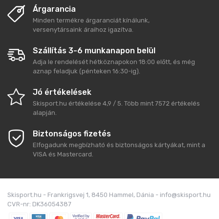
Árgarancia
Minden termékre árgaranciát kínálunk,
versenytársaink áraihoz igazítva.
Szállítás 3-6 munkanapon belül
Adja le rendelését hétköznapokon 18:00 előtt, és még
aznap feladjuk (pénteken 16:30-ig).
Jó értékelések
Skisport.hu
értékelése
4,9
/
5
. Több mint
7572
értékelés
alapján.
Biztonságos fizetés
Elfogadunk megbízható és biztonságos kártyákat, mint a
VISA és Mastercard.
Skisport.hu - Frankrigsvej 1, 8450 Hammel, Dánia - info@skisport.hu
CVR-nr: DK36054387