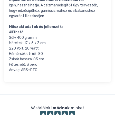
Igen, használhatja. A csizmamelegítőt úgy tervezték,
hogy edzőcipőhöz, gumicsizmához és síbakancshoz
egyaránt illeszkedjen.
Műszaki adatok és jellemzők:
Állítható
Súly 400 gramm
Méretek: 17 x 6 x 3 cm
220 Volt, 20 Watt
Hőmérséklet: 65-80
Zsinór hossza: 85 cm
Fűtési idő: 3 perc
Anyag: ABS+PTC
Vásárlóink
imádnak
minket